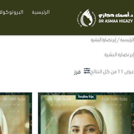
تم
خطي
الفرز
الرئيسية
البروتوكول
لى
حسب
الأحدث
لمحتوى
الرئيسية
/ إبر نضارة البشرة
إبر نضارة البشرة
فرز
عرض ⁦11⁩ من كل النتائج