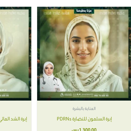
هناك
العديد
من
الأشكال
المختلفة
لهذا
المنتج.
يمكن
اختيار
الخيارات
على
العناية بالبشرة
صفحة
إبرة السلمون للنضارة PDRNs
إبرة الشد الما
المنتج
1,300.00
ر.س