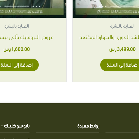
العناية بالبشرة
العناية بالبشرة
للشد الفوري والنضارة المكثفة
عروض البروفايلو تألقي ببش
3,499.00
ر.س
1,600.00
ر.س
إضافة إلى السلة
إضافة إلى السلة
روابط مفيدة
بايو سو كلينك — Pio So Clinics