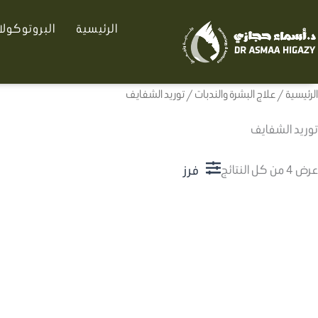
تم
خطي
الفرز
الرئيسية
البروتوكول
لى
حسب
الأحدث
لمحتوى
الرئيسية
/
علاج البشرة والندبات
/ توريد الشفايف
توريد الشفايف
فرز
عرض ⁦4⁩ من كل النتائج