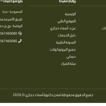
روابط مفيدة
بايو سو كلينك — Pio So Clinics
السعودية - جدة
الرئيسية
طريق الأمير محمد 
الموقع الطبي
الروضة · برج بن حمرا
ات
عن د. أسماء حجازي
567460080+
دليل الخدمات
567460080+
المدونة الطبية
جميع البروتوكولات
حسابي
سلة الشراء
جميع الحقوق محفوظة لمتجر دكتورة أسماء حجازي © 2026