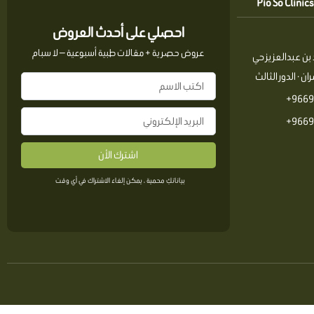
احصلي على أحدث العروض
عروض حصرية + مقالات طبية أسبوعية — لا سبام
بن عبدالعزيز حي
ن · الدور الثالث
9669
9669
اشترك الأن
بياناتكِ محمية ، يمكن إلغاء الاشتراك في أي وقت