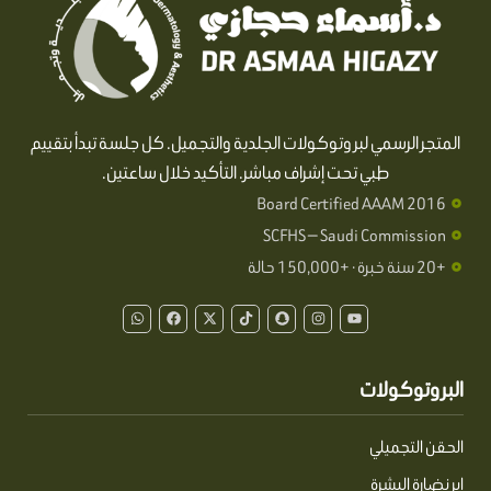
المتجر الرسمي لبروتوكولات الجلدية والتجميل. كل جلسة تبدأ بتقييم
طبي تحت إشراف مباشر. التأكيد خلال ساعتين.
Board Certified AAAM 2016
SCFHS — Saudi Commission
+20 سنة خبرة · +150,000 حالة
W
F
X
T
S
I
Y
h
a
-
i
n
n
o
a
c
t
k
a
s
u
t
e
w
t
p
t
t
s
b
i
o
c
a
u
a
o
t
k
h
g
b
البروتوكولات
p
o
t
a
r
e
p
k
e
t
a
r
m
الحقن التجميلي
إبر نضارة البشرة