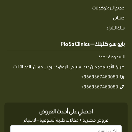
جميع البروتوكولات
حسابي
سلة الشراء
بايو سو كلينك — Pio So Clinics
السعودية - جدة
طريق الأمير محمد بن عبدالعزيز حي الروضة · برج بن حمران · الدور الثالث
9669567460080+
9669567460080+
احصلي على أحدث العروض
عروض حصرية + مقالات طبية أسبوعية — لا سبام