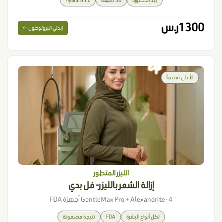
1300ر.س
ابدئي البروتوكول ←
الأعلى تقييماً
الليزر المتطور
إزالة الشعر بالليزر- فل بدي
GentleMax Pro + Alexandrite · 4 أجهزة FDA
لكل أنواع البشرة
FDA
نتيجة مضمونة