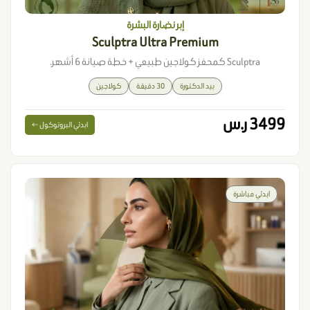
إبر نضارة البشرة
Sculptra Ultra Premium
Sculptra كمحفز كولاجين طبيعي + خطة صيانة 6 أشهر.
بيد الدكتورة
30 دقيقة
كولاجين
3499 ر.س
ابدئي البروتوكول ←
ابدئي مباشرة