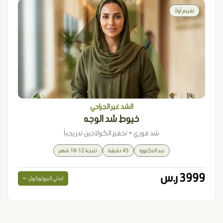
تقييم أولاً
الشد غير الجراحي
خيوط شد الوجه
شد فوري + تحفيز الكولاجين تدريجياً
بيد الدكتورة
45 دقيقة
نتيجة 12-18 شهر
3999 ر.س
ابدئي البروتوكول ←