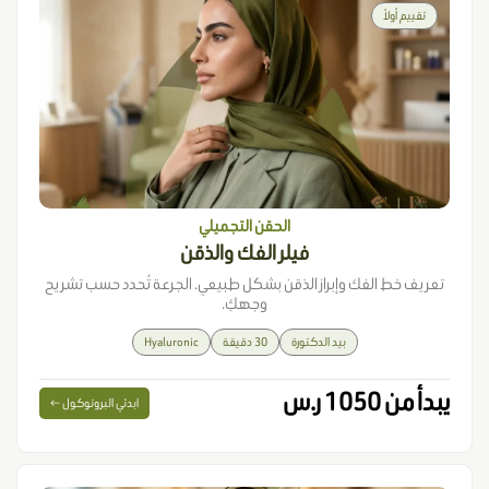
تقييم أولاً
الحقن التجميلي
فيلر الفك والذقن
تعريف خط الفك وإبراز الذقن بشكل طبيعي. الجرعة تُحدد حسب تشريح
وجهكِ.
بيد الدكتورة
30 دقيقة
Hyaluronic
يبدأ من 1050 ر.س
ابدئي البروتوكول ←