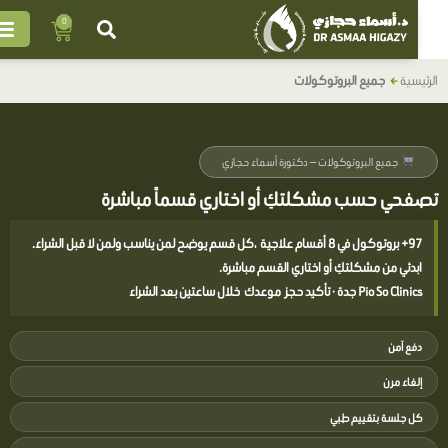
ي
0
Cart
حتوى
رئيسية
جميع البروتوكولات
جميع البروتوكولات — دكتورة أسماء حجازي
صفحي حسب مشكلتكِ أو اختاري قسماً مباشرة
97+ بروتوكول في 8 أقسام علاجية ،كل قسم يوضح لمن يناسب ولمن لا قبل الشراء.
ابدئي من مشكلتكِ أو اختاري القسم مباشرة.
Pio So Clinics جدة · تأكيد حجز موعدك خلال ساعتين بعد الشراء
دفع آمن
إلغاء مرن
كل جلسة بتقييم طبي