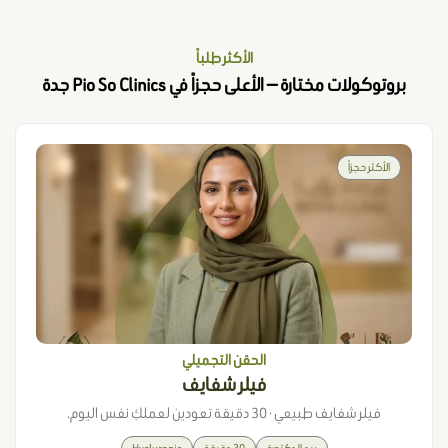
الأكثر طلباً
بروتوكولات مختارة — الأعلى حجزاً في Pio So Clinics جدة
الأكثر حجزاً
الحقن التجميلي
فيلر شفايف
فيلر شفايف طبيعي · 30 دقيقة تعودين لعملكِ نفس اليوم.
بيد الدكتورة
30 دقيقة
Hyaluronic