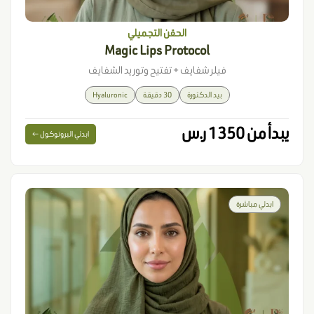
الحقن التجميلي
Magic Lips Protocol
فيلر شفايف + تفتيح وتوريد الشفايف
بيد الدكتورة
30 دقيقة
Hyaluronic
يبدأ من 1350 ر.س
ابدئي البروتوكول ←
ابدئي مباشرة