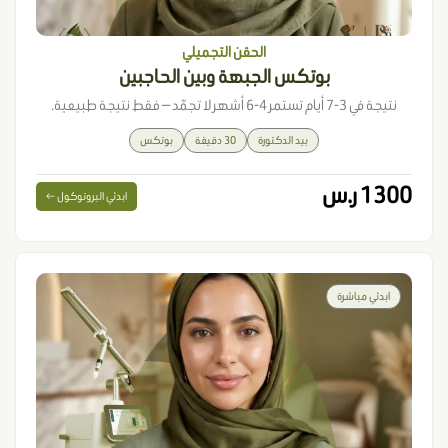
الحقن التجميلي
بوتكس الجبهة وبين الحاجبين
نتيجة في 3-7 أيام تستمر 4-6 أشهر لا تجمّد — فقط نتيجة طبيعية.
بيد الدكتورة
30 دقيقة
بوتكس
1300 ر.س
ابدئي البروتوكول ←
ابدئي مباشرة