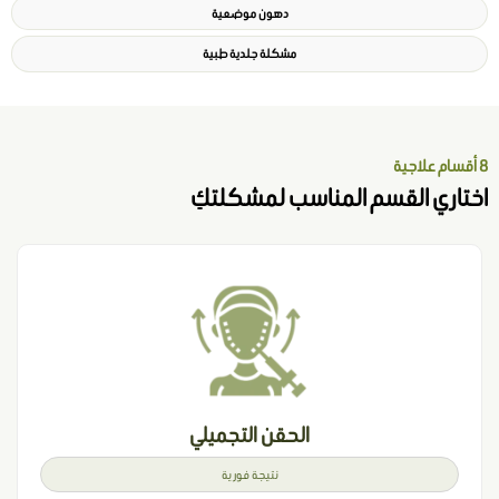
دهون موضعية
مشكلة جلدية طبية
لاجية
ختاري القسم المناسب لمشكلتكِ
الحقن التجميلي
نتيجة فورية