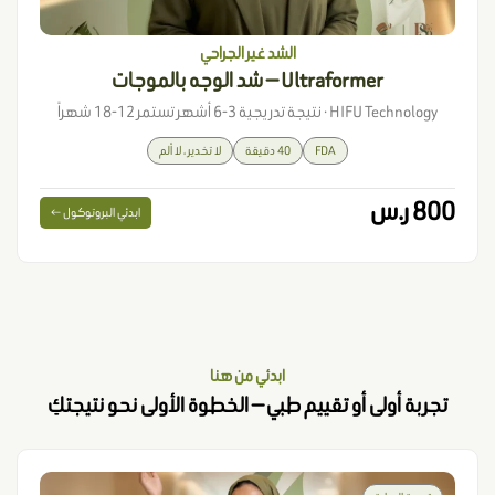
الشد غير الجراحي
Ultraformer — شد الوجه بالموجات
HIFU Technology · نتيجة تدريجية 3-6 أشهر تستمر 12-18 شهراً
FDA
40 دقيقة
لا تخدير ، لا ألم
800 ر.س
ابدئي البروتوكول ←
ابدئي من هنا
تجربة أولى أو تقييم طبي — الخطوة الأولى نحو نتيجتكِ