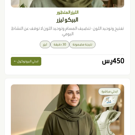
الليزر المتطور
البيكو ليزر
تفتيح وتوحيد اللون · تنضيف المسام وتوحيد اللون لا توقف عن النشاط
اليومي.
نتيجة مضمونة
30 دقيقة
ليزر
450ر.س
ابدئي البروتوكول ←
ابدئي مباشرة