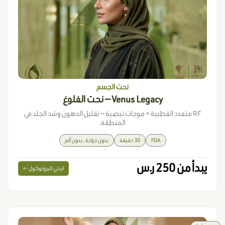
نحت الجسم
Venus Legacy — نحت الغلوغ
RF متعدد القطبية + موجات نبضية — تقليل الدهون وشد الجلد في
المنطقة.
FDA
30 دقيقة
بدون جراحة ، بدون ألم
يبدأ من 250 ر.س
ابدئي البروتوكول ←