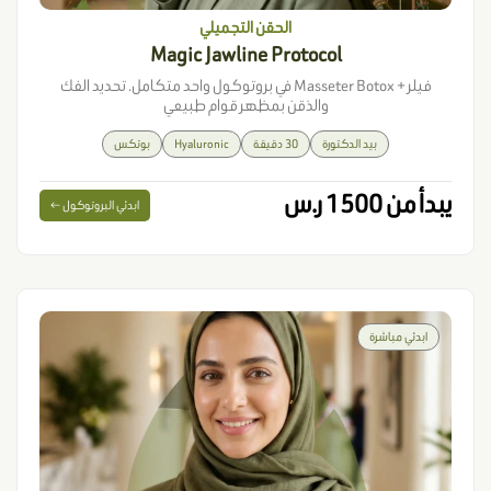
الحقن التجميلي
Magic Jawline Protocol
فيلر + Masseter Botox في بروتوكول واحد متكامل. تحديد الفك
والذقن بمظهر قوام طبيعي
بيد الدكتورة
30 دقيقة
Hyaluronic
بوتكس
يبدأ من 1500 ر.س
ابدئي البروتوكول ←
ابدئي مباشرة