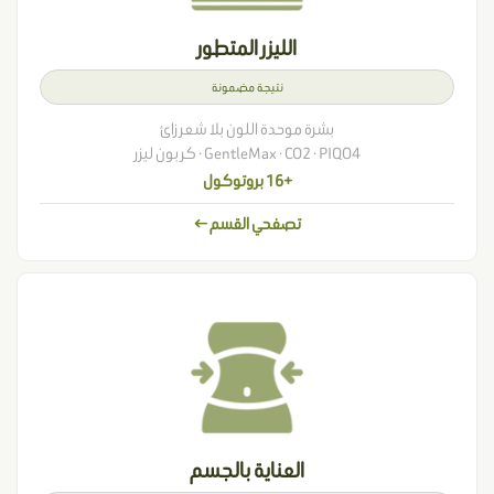
الليزر المتطور
نتيجة مضمونة
بشرة موحدة اللون بلا شعر زائ
GentleMax · CO2 · PIQO4 · كربون ليزر
+16 بروتوكول
تصفحي القسم ←
العناية بالجسم