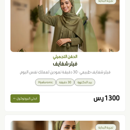
تجربة البداية
الحقن التجميلي
فيلر شفايف
فيلر شفايف طبيعي · 30 دقيقة تعودين لعملكِ نفس اليوم.
بيد الدكتورة
30 دقيقة
Hyaluronic
1300 ر.س
ابدئي البروتوكول ←
تجربة البداية