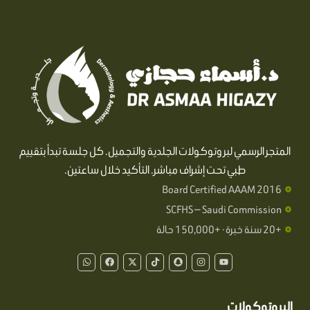
المتجر الرسمي لبروتوكولات الجلدية والتجميل. كل جلسة تبدأ بتقييم
طبي تحت إشراف مباشر. التأكيد خلال ساعتين.
Board Certified AAAM 2016
SCFHS — Saudi Commission
+20 سنة خبرة · +150,000 حالة
W
F
X
T
S
I
Y
h
a
-
i
n
n
o
a
c
t
k
a
s
u
t
e
w
t
p
t
t
s
b
i
o
c
a
u
a
o
t
k
h
g
b
البروتوكولات