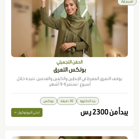
تقييم أولاً
الحقن التجميلي
بوتكس التعرق
يوقف التعرق المفرط في الإبطين والكفين والقدمين. نتيجة خلال
أسبوع · تستمر 6-9 أشهر.
بيد الدكتورة
30 دقيقة
بوتكس
يبدأ من 2300 ر.س
ابدئي البروتوكول ←