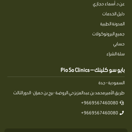
عن د. أسماء حجازي
دليل الخدمات
المدونة الطبية
جميع البروتوكولات
حسابي
سلة الشراء
بايو سو كلينك — Pio So Clinics
السعودية - جدة
طريق الأمير محمد بن عبدالعزيز حي الروضة · برج بن حمران · الدور الثالث
9669567460080+
9669567460080+