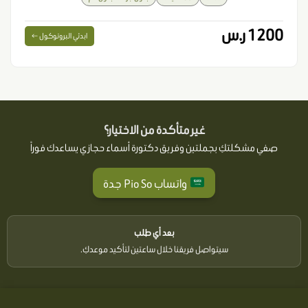
1200 ر.س
ابدئي البروتوكول ←
غير متأكدة من الاختيار؟
صفي مشكلتكِ بجملتين وفريق دكتورة أسماء حجازي يساعدك فوراً
واتساب Pio So جدة
بعد أي طلب
سيتواصل فريقنا خلال ساعتين لتأكيد موعدكِ.