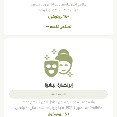
ملامح أكثر تناسقاً وشباباً ، في 30 دقيقة
فيلر · بوتكس · كونتور الوجه
+16 بروتوكول
تصفحي القسم ←
إبر نضارة البشرة
نتيجة حقيقة
بشرة ممتلئة ومشرقة ، من الداخل لا من السطح فقط
Profhilo · سالمون PDRN · هيالورونيك · الشد المائي · كولاجين
+ 15 بروتوكول