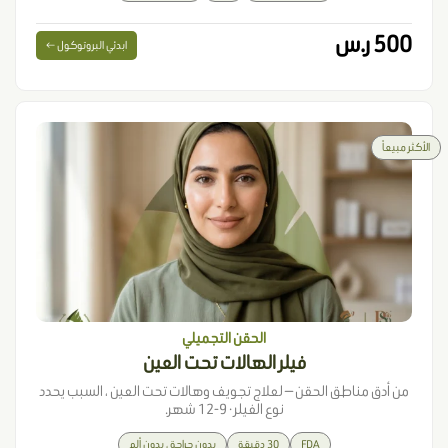
500 ر.س
ابدئي البروتوكول ←
الأكثر مبيعاً
الحقن التجميلي
فيلر الهالات تحت العين
من أدق مناطق الحقن — لعلاج تجويف وهالات تحت العين ، السبب يحدد
نوع الفيلر · 9-12 شهر.
FDA
30 دقيقة
بدون جراحة ، بدون ألم