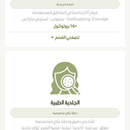
نتيجة تدريجية
قوام أكثر تناسقاً في المناطق المستهدفة
CoolSculpting · Emsculpt · سيلوليت · استرتش ماركس
+16 بروتوكول
تصفحي القسم ←
الجلدية الطبية
خطة علاج مخصصة
تشخيص دقيق وخطة علاج متخصصة
بهاق · صدفية · أكزيما · ثعلبة · قشرة الشعر · زوائد جلدية