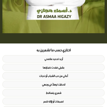
اختاري حسب ما تشعرين به
أريد تحديد ملامحي
بشرتي فقدت نضارتها
أعاني من حب الشباب أو ندبات
لاحظت ترهلاً في وجهي
شعري يتساقط
تصبغات أو إزالة شعر