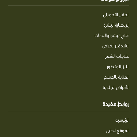
p
o
t
a
r
e
p
k
e
t
a
r
m
الحقن التجميلي
إبر نضارة البشرة
علاج البشرة والندبات
الشد غير الجراحي
علاجات الشعر
الليزر المتطور
العناية بالجسم
الأمراض الجلدية
روابط مفيدة
الرئيسية
الموقع الطبي