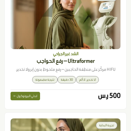
الشد غير الجراحي
Ultraformer — رفع الحواجب
HIFU مركّز على منطقة الحاجبين — رفع ملحوظ بدون إبر ولا تخدير.
لا تخدير ، لا ألم
30 دقيقة
نتيجة مضمونة
500 ر.س
ابدئي البروتوكول ←
تجربة البداية