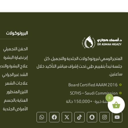
البروتوكولات
الحقن التجميلي
إبر نضارة البشرة
المتجر الرسمي لبروتوكولات الجلدية والتجميل. كل
علاج البشرة والندب
جلسة تبدأ بتقييم طبي تحت إشراف مباشر. التأكيد خلال
ساعتين.
الشد غير الجراحي
علاجات الشعر
Board Certified AAAM 2016
الليزر المتطور
SCFHS — Saudi Commission
0
العناية بالجسم
+20 سنة خبرة · +150,000 حالة
الأمراض الجلدية
W
F
X
T
S
I
Y
h
a
-
i
n
n
o
a
c
t
k
a
s
u