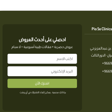
احصلي على أحدث العروض
عروض حصرية + مقالات طبية أسبوعية — لا سبام
بن عبدالعزيز حي
ن · الدور الثالث
9669
9669
اشترك الأن
بياناتكِ محمية ، يمكن إلغاء الاشتراك في أي وقت