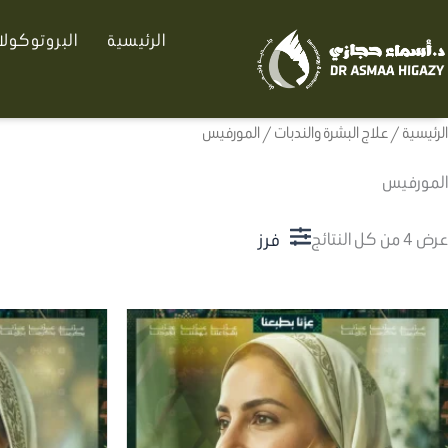
تم
خطي
الفرز
الرئيسية
البروتوكول
لى
حسب
الأحدث
لمحتوى
الرئيسية
/
علاج البشرة والندبات
/ المورفيس
المورفيس
فرز
عرض ⁦4⁩ من كل النتائج
هناك
العديد
من
الأشكال