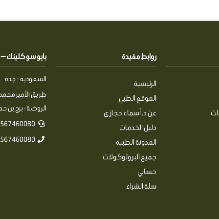
روابط مفيدة
بايو سو كلينك — Pio So Clinics
السعودية - جدة
الرئيسية
طريق الأمير محمد 
الموقع الطبي
الروضة · برج بن حمرا
ات
عن د. أسماء حجازي
567460080+
دليل الخدمات
567460080+
المدونة الطبية
جميع البروتوكولات
حسابي
سلة الشراء