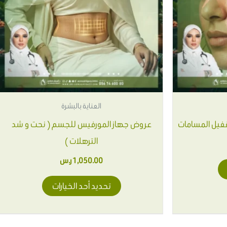
المختلفة
لهذا
المنتج.
يمكن
اختيار
الخيارات
على
العناية بالبشرة
صفحة
فيل المسامات
عروض جهاز المورفيس للجسم ( نحت و شد
المنتج
الترهلات )
1,050.00
ر.س
تحديد أحد الخيارات