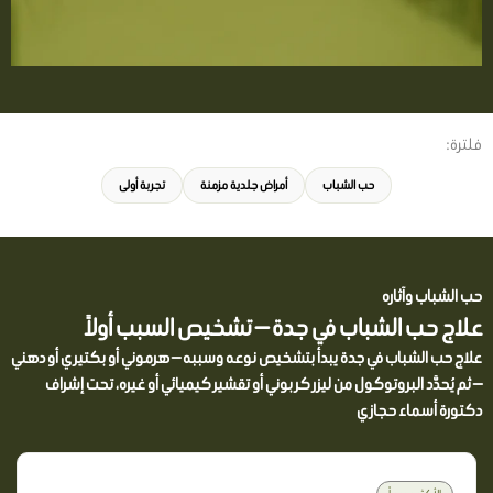
فلترة:
حب الشباب
أمراض جلدية مزمنة
تجربة أولى
حب الشباب وآثاره
علاج حب الشباب في جدة — تشخيص السبب أولاً
علاج حب الشباب في جدة يبدأ بتشخيص نوعه وسببه — هرموني أو بكتيري أو دهني
— ثم يُحدَّد البروتوكول من ليزر كربوني أو تقشير كيميائي أو غيره، تحت إشراف
دكتورة أسماء حجازي