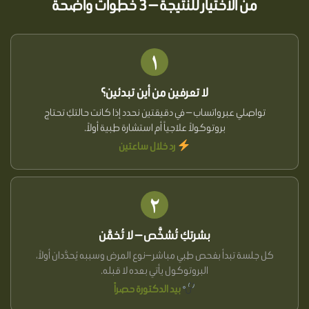
من الاختيار للنتيجة — 3 خطوات واضحة
١
لا تعرفين من أين تبدئين؟
تواصلي عبر واتساب — في دقيقتين نحدد إذا كانت حالتكِ تحتاج
بروتوكولاً علاجياً أم استشارة طبية أولاً.
رد خلال ساعتين
٢
بشرتكِ تُشخَّص — لا تُخمَّن
كل جلسة تبدأ بفحص طبي مباشر —نوع المرض وسببه يُحدَّدان أولاً،
البروتوكول يأتي بعده لا قبله.
بيد الدكتورة حصراً