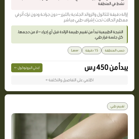
نشط في المنطقة
إزالة دقيقة للثالول والزوائد الجلدية بالليزر — دون جراحة ودون ترك أثر في
معظم الحالات تحت إشراف طبي مباشر.
النتيجة الطبيعية تبدأ من تقييم طبيعة الزائدة قبل أي إجراء — لا من حجمها،
كل جلسة قرار طبي.
حسب المنطقة
15 دقيقة
Laser
يبدأ من 450 ر.س
ابدئي البروتوكول ←
اطّلعي على التفاصيل والتكلفة←
تقييم طبي