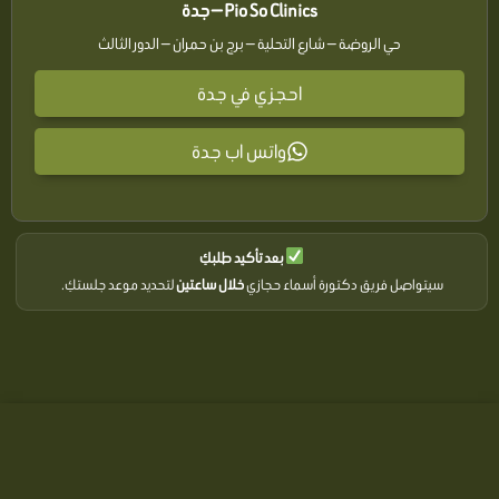
Pio So Clinics — جدة
حي الروضة — شارع التحلية — برج بن حمران — الدور الثالث
احجزي في جدة
واتس اب جدة
بعد تأكيد طلبكِ
سيتواصل فريق دكتورة أسماء حجازي
خلال ساعتين
لتحديد موعد جلستكِ.