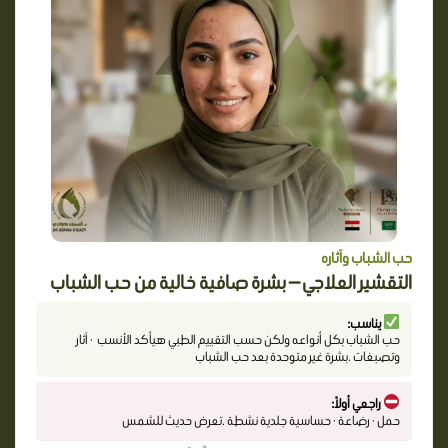
حب الشباب وآثاره
التقشير العلاجي — بشرة صافية خالية من حب الشباب
يناسب:
حب الشباب بكل أنواعه ولكن حسب التقييم الطبي هيأكد الأنسب · آثار
وتصبغات .بشرة غير متوحدة بعد حب الشباب
راجعي أولاً:
حمل · رضاعة · حساسية جلدية نشطة .تعرض حديث للشمس