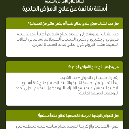
أسئلة علاج الأمراض الجلدية
أسئلة شائعة عن علاج الأمراض الجلدية
هل حب الشباب مرض جلدي يحتاج طبيباً أم يكفي منتج من الصيدلية؟
حب الشباب المتوسط إلى الشديد يحتاج تشخيصاً طبياً لتحديد سببه ،
هرموني أو بكتيري أو دهني. المنتجات الصيدلانية تُساعد في الحالات
الخفيفة فقط ، البروتوكول الطبي يُعالج السبب لا العرض.
متى تظهر نتائج علاج الأمراض الجلدية؟
يتفاوت حسب نوع المرض — حب الشباب
يبدأ التحسن من الجلسة الثانية والثالثة، الكلف يحتاج 4-6 أسابيع،
الإكزيما تتحسن تدريجياً مع الالتزام بالبروتوكول، التقييم الطبي يحدد
التوقعات الدقيقة لحالتكِ.
هل الأمراض الجلدية المزمنة كالصدفية تحتاج علاجاً مستمراً؟
نعم — الصدفية والإكزيما المزمنة تحتاج متابعة طبية منتظمة حتى