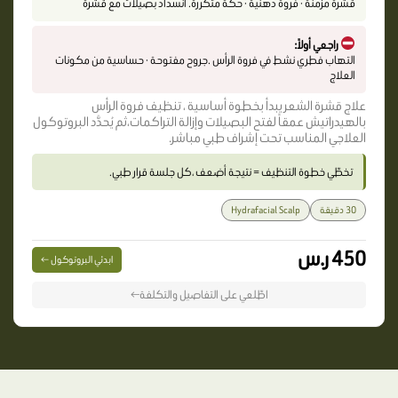
قشرة مزمنة · فروة دهنية · حكة متكررة. انسداد بصيلات مع قشرة
راجعي أولاً:
التهاب فطري نشط في فروة الرأس .جروح مفتوحة · حساسية من مكونات
العلاج
علاج قشرة الشعر يبدأ بخطوة أساسية ، تنظيف فروة الرأس
بالهيدراتيش عمقاً لفتح البصيلات وإزالة التراكمات،ثم يُحدَّد البروتوكول
العلاجي المناسب تحت إشراف طبي مباشر.
تخطّي خطوة التنظيف = نتيجة أضعف ،كل جلسة قرار طبي.
30 دقيقة
Hydrafacial Scalp
450 ر.س
ابدئي البروتوكول ←
اطّلعي على التفاصيل والتكلفة←