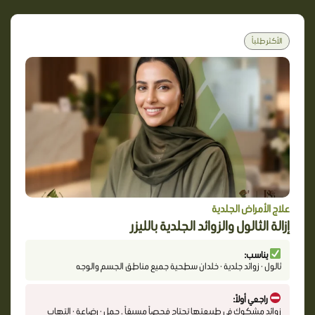
الأكثر طلباً
علاج الأمراض الجلدية
إزالة الثالول والزوائد الجلدية بالليزر
يناسب:
ثالول · زوائد جلدية · خلدان سطحية جميع مناطق الجسم والوجه
راجعي أولاً:
زوائد مشكوك في طبيعتها تحتاج فحصاً مسبقاً . حمل · رضاعة · التهاب