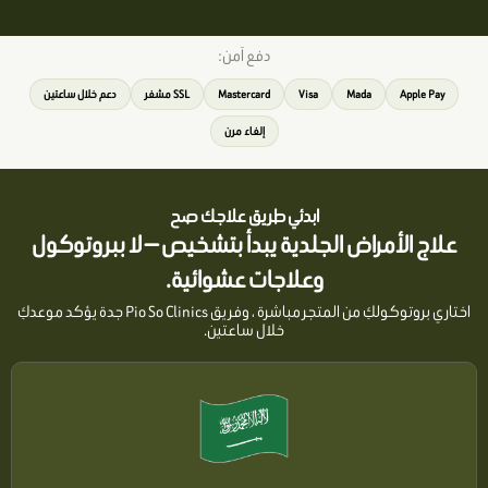
دفع آمن:
Apple Pay
Mada
Visa
Mastercard
SSL مشفر
دعم خلال ساعتين
إلغاء مرن
ابدئي طريق علاجك صح
علاج الأمراض الجلدية يبدأ بتشخيص — لا ببروتوكول
وعلاجات عشوائية.
اختاري بروتوكولكِ من المتجر مباشرة ، وفريق Pio So Clinics جدة يؤكد موعدكِ
خلال ساعتين.