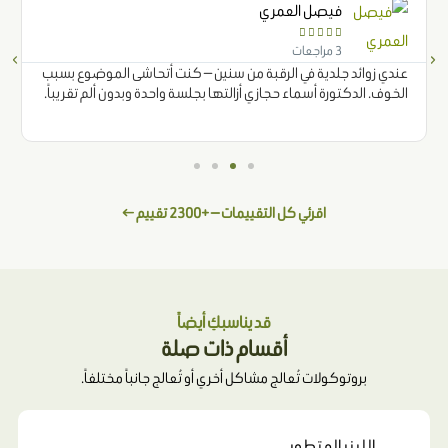
فيصل العمري





3 مراجعات
عندي زوائد جلدية في الرقبة من سنين — كنت أتحاشى الموضوع بسبب
الخوف. الدكتورة أسماء حجازي أزالتها بجلسة واحدة وبدون ألم تقريباً.
اقرئي كل التقييمات — +2300 تقييم ←
قد يناسبكِ أيضاً
أقسام ذات صلة
بروتوكولات تُعالج مشاكل أخري أو تُعالج جانباً مختلفاً.
الليزر المتطور