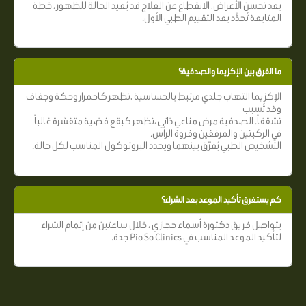
بعد تحسن الأعراض، الانقطاع عن العلاج قد يُعيد الحالة للظهور ، خطة
المتابعة تُحدَّد بعد التقييم الطبي الأول.
ما الفرق بين الإكزيما والصدفية؟
الإكزيما التهاب جلدي مرتبط بالحساسية ،تظهر كاحمرار وحكة وجفاف
وقد تُسبب
تشققاً. الصدفية مرض مناعي ذاتي ،تظهر كبقع فضية متقشرة غالباً
في الركبتين والمرفقين وفروة الرأس.
التشخيص الطبي يُفرّق بينهما ويحدد البروتوكول المناسب لكل حالة.
كم يستغرق تأكيد الموعد بعد الشراء؟
يتواصل فريق دكتورة أسماء حجازي ، خلال ساعتين من إتمام الشراء
لتأكيد الموعد المناسب في Pio So Clinics جدة.