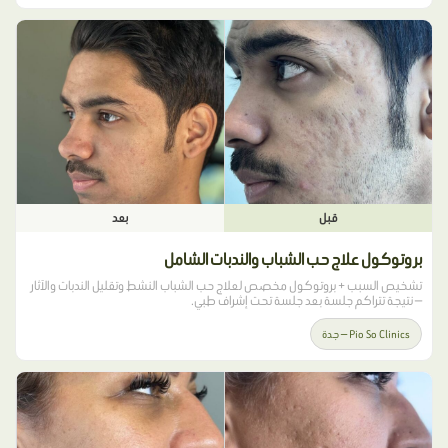
قبل
بعد
بروتوكول علاج حب الشباب والندبات الشامل
تشخيص السبب + بروتوكول مخصص لعلاج حب الشباب النشط وتقليل الندبات والآثار
— نتيجة تتراكم جلسة بعد جلسة تحت إشراف طبي.
Pio So Clinics — جدة