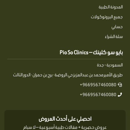
المدونة الطبية
جميع البروتوكولات
حسابي
سلة الشراء
بايو سو كلينك — Pio So Clinics
السعودية - جدة
طريق الأمير محمد بن عبدالعزيز حي الروضة · برج بن حمران · الدور الثالث
9669567460080+
9669567460080+
احصلي على أحدث العروض
عروض حصرية + مقالات طبية أسبوعية — لا سبام