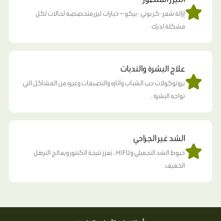
إزالة شعر · كربوني · بيكو — خيارات ليزر متخصصة لحالات لكل
مشكلة لديك
علاج البشرة والندبات
بروتوكولات حب الشباب وآثاره والتصبغات وغيره من المشاكل التي
تواجه البشرة .
الشد غير الجراحي
خيوط الشد التجميلي وHIFU ، يُعزز نتيجة الكنتور ويعالج الترهل
الخفيف.