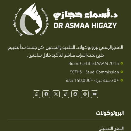
المتجر الرسمي لبروتوكولات الجلدية والتجميل. كل جلسة تبدأ بتقييم
طبي تحت إشراف مباشر. التأكيد خلال ساعتين.
Board Certified AAAM 2016
SCFHS — Saudi Commission
+20 سنة خبرة · +150,000 حالة
W
F
X
T
S
I
Y
h
a
-
i
n
n
o
a
c
t
k
a
s
u
t
e
w
t
p
t
t
s
b
i
o
c
a
u
a
o
t
k
h
g
b
البروتوكولات
p
o
t
a
r
e
p
k
e
t
a
r
m
الحقن التجميلي