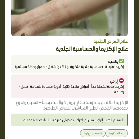
علاج الأمراض الجلدية
علاج الإكزيما والحساسية الجلدية
يناسب:
إكزيما مزمنة · حساسية جلدية متكررة .جفاف وتشقق · احمرار وحكة مستمرة
إلزامي :
إكزيما حادة نشطة جداً · أمراض مناعة ذاتية. أدوية مضادة للمناعة · حمل ·
رضاعة
الإكزيما حالة طبية مزمنة تحتاج بروتوكولاً مخصصاً — السبب والنوع
يحددهما الفحص الطبي المباشر لا الأعراض الظاهرة.
التقييم الطبي إلزامي قبل أي إجراء —تواصلي عبر واتساب لتحديد موعدكِ.
بيد الدكتورة
تقييم طبي اولاً