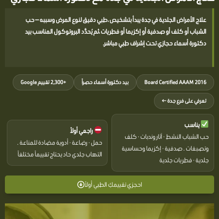
علاج الأمراض الجلدية في جدة يبدأ بتشخيص ،طبي دقيق لنوع المرض وسببه — حب
الشباب أو كلف أو صدفية أو إكزيما أو فطريات ،ثم يُحدَّد البروتوكول المناسب بيد
دكتورة أسماء حجازي تحت إشراف طبي مباشر.
Board Certified AAAM 2016
بيد دكتورة أسماء حصراً
+2,300 تقييم Google
تعرفي على فرع جدة ←
يناسب
راجعي أولاً
حب الشباب النشط · آثار وندبات · كلف
حمل · رضاعة · أدوية مضادة للمناعة .
وتصبغات . صدفية · إكزيما وحساسية
التهاب جلدي حاد يحتاج تقييماً مختلفاً
جلدية · فطريات جلدية
احجزي تقييمكِ الطبي أولاً