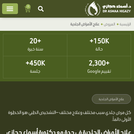
خطي
0
Cart
لى
لمحتوى
الرئيسية
العروض
علاج الأمراض الجلدية
+20
150K+
حالة
سنة خبرة
450K+
+2,300
تقييم Google
جلسة
علاج الأمراض الجلدية
كل مرض جلدي سبب مختلف وعلاج مختلف —التشخيص الطبي هو الخطوة
الأولى دائماً.
علاج الأمراض الجلدية في جدة مع دكتورة أسماء حجازي