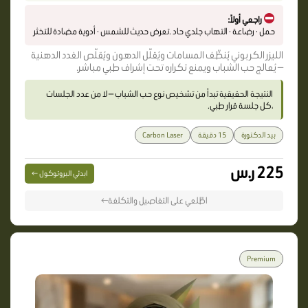
راجعي أولاً:
حمل · رضاعة · التهاب جلدي حاد .تعرض حديث للشمس · أدوية مضادة للتخثر
الليزر الكربوني يُنظّف المسامات ويُقلّل الدهون ويُقلّص الغدد الدهنية
— يُعالج حب الشباب ويمنع تكراره تحت إشراف طبي مباشر.
النتيجة الحقيقية تبدأ من تشخيص نوع حب الشباب — لا من عدد الجلسات
،كل جلسة قرار طبي.
بيد الدكتورة
15 دقيقة
Carbon Laser
225 ر.س
ابدئي البروتوكول ←
اطّلعي على التفاصيل والتكلفة←
Premium