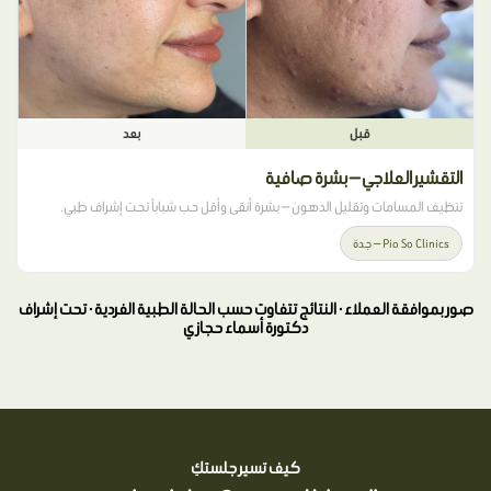
قبل
بعد
التقشير العلاجي — بشرة صافية
تنظيف المسامات وتقليل الدهون — بشرة أنقى وأقل حب شباباً تحت إشراف طبي.
Pio So Clinics — جدة
صور بموافقة العملاء · النتائج تتفاوت حسب الحالة الطبية الفردية · تحت إشراف
دكتورة أسماء حجازي
كيف تسير جلستكِ