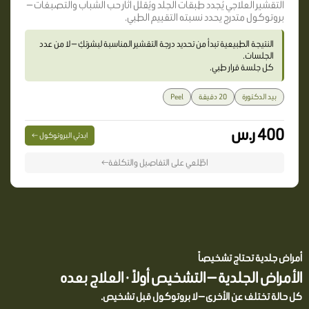
التقشير العلاجي يُجدد طبقات الجلد ويُقلّل آثار حب الشباب والتصبغات —
بروتوكول متدرج يحدد نسبته التقييم الطبي.
النتيجة الطبيعية تبدأ من تحديد درجة التقشير المناسبة لبشرتكِ — لا من عدد
الجلسات.
كل جلسة قرار طبي.
بيد الدكتورة
20 دقيقة
Peel
400 ر.س
ابدئي البروتوكول ←
اطّلعي على التفاصيل والتكلفة←
أمراض جلدية تحتاج تشخيصاً
الأمراض الجلدية — التشخيص أولاً · العلاج بعده
كل حالة تختلف عن الأخرى — لا بروتوكول قبل تشخيص.