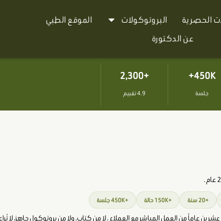
ات الحصرية
البروتوكولات
الموقع الطبي
عن الدكتورة
+2,300
450K+
جلسة
4.9 تقييم
+20 سنة
+150K حالة
+450K جلسة
رين عاماً من العمل المباشر مع العملاء ، لا من كتاب، ولا من بروتوكول جاهز، لا تُ