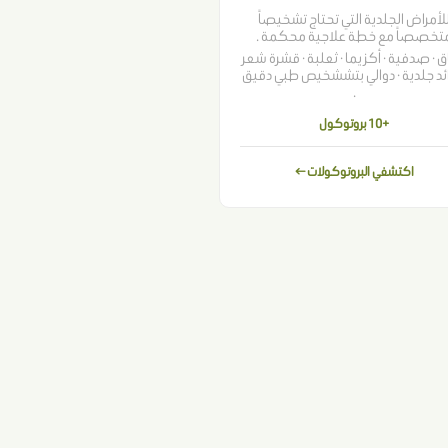
لأمراض الجلدية التي تحتاج تشخيصاً
تخصصاً مع خطة علاجية محكمة .
 · صدفية · أكزيما · ثعلبة · قشرة شعر
ائد جلدية · دوالي بتششخيص طبي دقيق
.
+10 بروتوكول
اكتشفي البروتوكولات ←