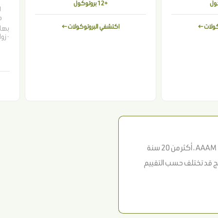
+12 بروتوكول
ل
م
كولات ←
اكتشفي البروتوكولات ←
بهاق
· زو
دكتورة أسماء حجازي ، طبيبة جلدية وتجميل وليزر، عضو AAAM 2016 · SCFHS ، أكثر من 20 سنة
لنتائج قد تختلف حسب التقييم