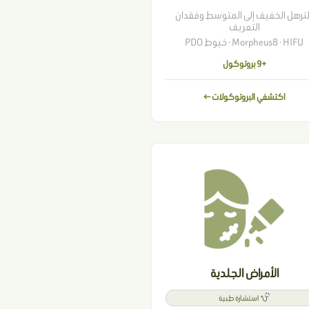
لترهل الخفيف إلى المتوسط وفقدان
التعريف
Morpheus8 · HIFU · خيوط PDO
+9 بروتوكول
اكتشفي البروتوكولات ←
الأمراض الجلدية
استشارة طبية