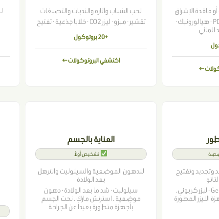
 أو فاقدة الإشراق
لحب الشباب وآثاره والندبات والتصبغات
ل
Profhilo · سالمون PDRN · هيالورونيك ·
تقشير · ميزو · ليزر CO2 · خلايا جذعية · تفتيح
 المائي
+20 بروتوكول
اكتشفي البروتوكولات ←
كولات ←
تطور
العناية بالجسم
تشخيص أولاً
ئد وتجديد وتفتيح
للدهون الموضعية والسيلوليت والترهل
لتاتو
بعد الولادة
GentleMax · CO2 · PIQO4 · ليزر كربوني .
سيلوليت · شد ما بعد الولادة · دهون
زة الليزر المطورة
موضعية . استرتش مارك . نحت الجسم
بأجهزة متطورة بعيداً عن الجراحة