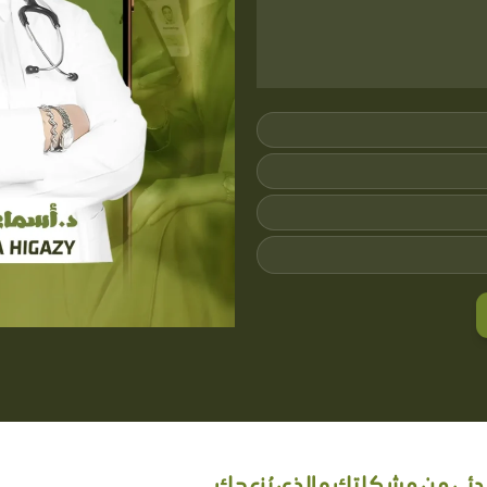
بدئي من مشكلتكِ و الذي يُزعجكِ