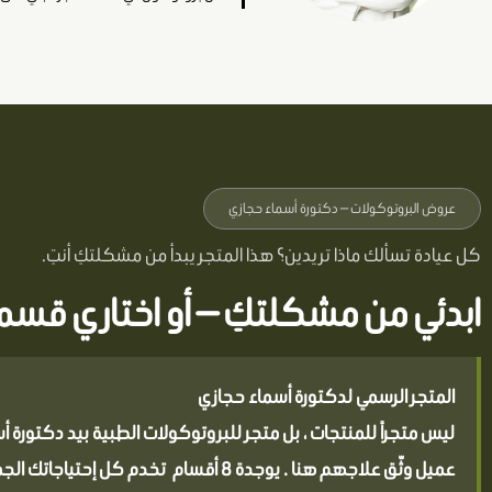
عروض البروتوكولات — دكتورة أسماء حجازي
كل عيادة تسألك ماذا تريدين؟ هذا المتجر يبدأ من مشكلتكِ أنتِ.
ابدئي من مشكلتكِ — أو اختاري قسما
المتجر الرسمي لدكتورة أسماء حجازي
عميل وثّق علاجهم هنا . يوجدة 8 أقسام تخدم كل