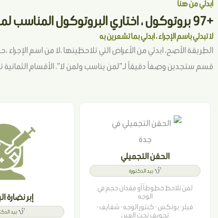
ابدئي من هنا
+97 بروتوكول ، اختاري البروتوكول المناسب لمشكلتكِ
لا تبدئي باسم الإجراء ، ابدئي بما تشعرين به
الطريقة الأصح، ابدئي من الأعراض التي تلاحظينها ،لا من اسم الإجراء 
قسم ستجدين وصفاً دقيقاً لـ”لمن يناسب ولمن لا”، الأقسام الثمانية تشمل أكثر من 97 بروتوكول تحت إشراف 
الحقن التجميلي
بيد الدكتورة
لمن تلاحظ خطوطاً أو فقدان حجم في
الوجه
إبر نضارة ا
فيلر · بوتكس · كنتور الوجه · شفايف ·
بيد الدكت
تجويف تحت العين