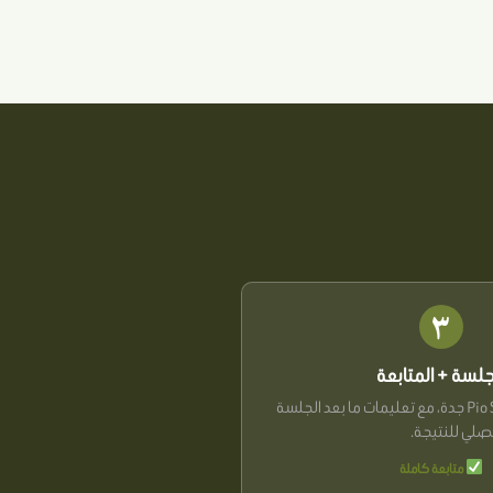
٣
جلسة + المتابعة
جلستكِ في Pio So Clinics جدة، مع تعليمات ما بعد الجلسة
صلي للنتيجة.
متابعة كاملة