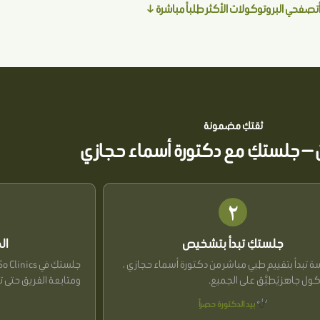
تصفحي البروتوكولات الأكثر طلباً مباشرة ↓
ثقتكِ مضمونة
ن — جلستكِ مع دكتورة أسماء حجازي
٢
جلستكِ تبدأ بتشخيص
ال
 تبدأ بتقييم طبي مباشر من دكتورة أسماء حجازي ،
كول جاهز يُطبَّق على الجميع.
ومتابعة الفريق حتى ت
بيد الدكتورة حصراً