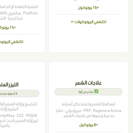
للبشرة الباهتة أو الجافة
+16 بروتوكول
سكلبيترا · الشد
اكتشفي البروتوكولات ←
+15 بروتوكول
اكتشفي البروتو
علاجات الشعر
الليزر الم
تشخيص أولاً
4 أجهزة متخصصة
لتساقط الشعر وخفته بكل أسبابه
للتصبغ وإزالة الشعر الزا
البشرة إزالة ا
PRP · Regenera Activa · ميزوثيرابي . خلايا
جذعية وغيرها من تقنيات الشعر .
ليزر إزالة الشعر بأحدث أجه
+8 بروتوكول
عالمياً