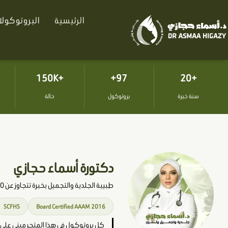
خطي
الرئيسية
البروتوكول
لى
لمحتوى
+150K
97+
+20
سنة خبرة
بروتوكول
حالة
دكتورة أسماء حجازي
طبيبة الجلدية والتجميل بخبرة تتجاوز عن 20 عام .
SCFHS
Board Certified AAAM 2016
كل بروتوكول في هذا المتجر مبني على عش