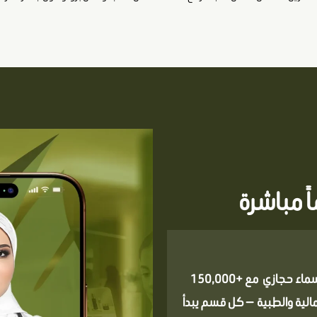
ً مباشرة
ليس متجراً للمنتجات ، بل متجر للبروتوكولات الطبية بيد دكتورة أسماء حجازي مع +150,000
 إحتياجاتك الجمالية والطبية — كل قسم يبدأ