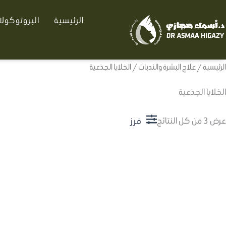
تم
خطي
الفرز
الرئيسية
البروتوكول
لى
حسب
الأحدث
لمحتوى
الرئيسية
/
علاج البشرة والندبات
/ الخلايا الجذعية
الخلايا الجذعية
فرز
عرض ⁦3⁩ من كل النتائج