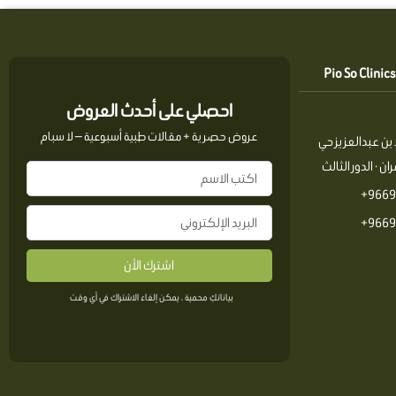
احصلي على أحدث العروض
عروض حصرية + مقالات طبية أسبوعية — لا سبام
بن عبدالعزيز حي
ن · الدور الثالث
9669
9669
اشترك الأن
بياناتكِ محمية ، يمكن إلغاء الاشتراك في أي وقت