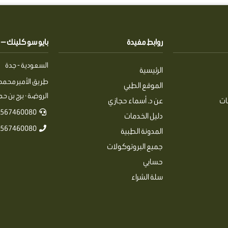
روابط مفيدة
بايو سو كلينك — Pio So Clinics
السعودية - جدة
الرئيسية
طريق الأمير محمد 
الموقع الطبي
الروضة · برج بن حمرا
ات
عن د. أسماء حجازي
567460080+
دليل الخدمات
567460080+
المدونة الطبية
جميع البروتوكولات
حسابي
سلة الشراء