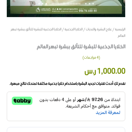
الرئيسية
/
علاج البشرة والندبات
/
الخلايا الجذعية
/ الخلايا الجذعية للبشرة للتألق ببشرة تبهر
العالم
الخلايا الجذعية للبشرة للتألق ببشرة تبهر العالم
(
4
مراجعات)
4
تم
1,000.00
ر.س
التقييم بـ
3.50
من
5 بناءً
على
نقدم لكِ أحدث تقنيات تجديد البشرة باستخدام خلايا جذعية مكثفة تمنحك نتائج مبهرة.
تقييم
عملاء