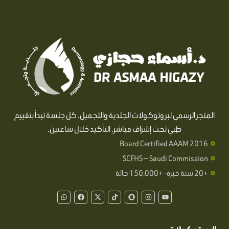
المتجر الرسمي لبروتوكولات الجلدية والتجميل. كل جلسة تبدأ بتقييم
طبي تحت إشراف مباشر. التأكيد خلال ساعتين.
Board Certified AAAM 2016
SCFHS — Saudi Commission
+20 سنة خبرة · +150,000 حالة
W
F
X
T
S
I
Y
h
a
-
i
n
n
o
a
c
t
k
a
s
u
t
e
w
t
p
t
t
s
b
i
o
c
a
u
a
o
t
k
h
g
b