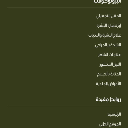
البروتوكولات
p
o
t
a
r
e
p
k
e
t
a
r
m
الحقن التجميلي
إبر نضارة البشرة
علاج البشرة والندبات
الشد غير الجراحي
علاجات الشعر
الليزر المتطور
العناية بالجسم
الأمراض الجلدية
روابط مفيدة
الرئيسية
الموقع الطبي