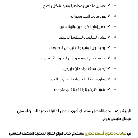
✔ تحسين ملمس ومظهر البشرة بشكل واضح
✔ تعزيز مرونة الجلد ونضارته
✔ تحفيز إنتاج الكولاجين والإيلاستين
✔ تقليل التجاعيد والخطوط الدقيقة
✔ توحيد لون البشرة والتقليل من التصبغات
✔ تصغير حجم المسام وجعل البشرة أكثر نعومة
✔ ترطيب مكثف ولمعان طبيعي
✔ مقاومة فعّالة لعلامات التقدم في العمر
✔ بشرة أكثر شبابًا وثقة بالنفس متجددة
لأن بشرتك تستحق الأفضل، نقدم لكِ أقوى عروض الخلايا الجذعية للبشرة لتنعمي
بجمال طبيعي يدوم.
في
عيادات دكتورة أسماء حجازي
نستخدم أحدث انواع الخلايا الجذعية المكثفة لتحسين