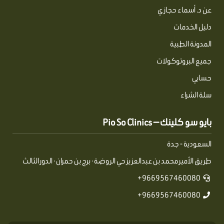
عن د. أسماء حجازي
دليل الخدمات
المدونة الطبية
جميع البروتوكولات
حسابي
سلة الشراء
بايو سو كلينك — Pio So Clinics
السعودية - جدة
طريق الأمير محمد بن عبدالعزيز حي الروضة · برج بن حمران · الدور الثالث
9669567460080+
9669567460080+