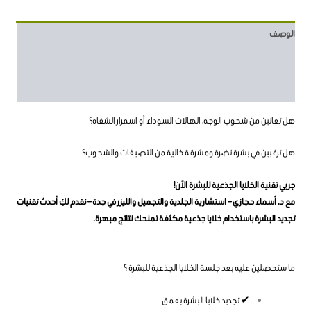
الوصف
معلومات إضافية
مراجعات (4)
هل تعانين من شحوب الوجه، الهالات السوداء أو اسمرار الشفاه؟
هل ترغبين في بشرة نضرة ومشرقة خالية من التصبغات والشحوب؟
جربي تقنية الخلايا الجذعية للبشرة الآن!
مع د. أسماء حجازي – استشارية الجلدية والتجميل والليزر في جدة – نقدم لكِ أحدث تقنيات
تجديد البشرة باستخدام خلايا جذعية مكثفة تمنحك نتائج مبهرة.
ما ستحصلين عليه بعد جلسة الخلايا الجذعية للبشرة ؟
✔ تجديد خلايا البشرة بعمق