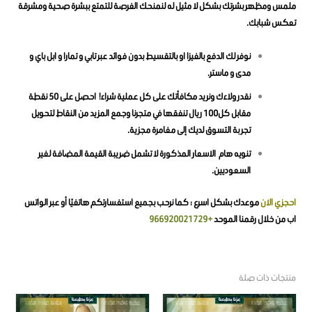
ملمس ومظهر بشرتك بشكل لا مثيل له
لنمنحك الفرصة للتمتع ببشرة صحية ومشرقة
تعكس شبابك.
نوفر لك الدفع بالفيزا او بالتقسيط بدون فوائد عبر تابي و تمارا و ابل باي و
مدى و ماستر.
نقدر ولاءك ونريد مكافأتك على كل عملية شراء! احصل على 50 نقطة
مقابل كل100 ريال تنفقها في متجرنا وجمع المزيد من النقاط لتحويل
تجربة التسوق لديك إلى مغامرة مجزية.
تنويه هام الاسعار المذكورة لا تشمل ضريبة القيمة المضافة لغير
السعوديين.
احجزي الان
موعدك بشكل اسرع ؛ كما نرحب بجميع استفسارتكم هاتفيًا أو عبر الواتس
اب من خلال رقمنا الموحد
+966920021729
منتجات ذات صلة
هناك
هناك