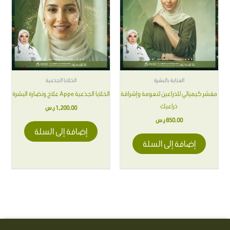
العناية بالبشرة
الخلايا الجذعية
مقشر كيميائي للذراعين لنعومة وإشراقة
الخلايا الجذعية Appe علاج ونضارة البشرة
ذراعيك
1,200.00
ر.س
850.00
ر.س
إضافة إلى السلة
إضافة إلى السلة