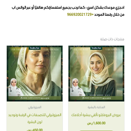
احجزي موعدك بشكل اسرع ؛ كما نرحب بجميع استفسارتكم هاتفيًا أو عبر الواتس اب
من خلال رقمنا الموحد
+966920021729
منتجات ذات صلة
العناية بالبشرة
الميزوثيرابي
عروض البروفايلو تألقي ببشرة أحلامك
الميزوثيرابي للتصبغات في الرقبة وتوحيد
لون البشرة
1,600.00
ر.س
450.00
ر.س