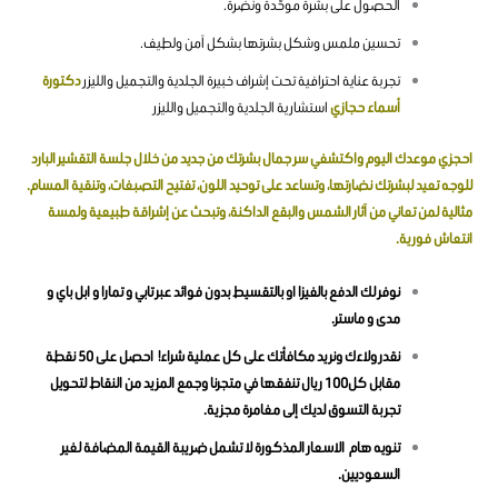
الحصول على بشرة موحّدة ونضرة.
تحسين ملمس وشكل بشرتها بشكل آمن ولطيف.
تجربة عناية احترافية تحت إشراف خبيرة الجلدية والتجميل والليزر
دكتورة
أسماء حجازي
استشارية الجلدية والتجميل والليزر
احجزي موعدك اليوم واكتشفي سر جمال بشرتك من جديد من خلال جلسة التقشير البارد
للوجه تعيد لبشرتك نضارتها، وتساعد على توحيد اللون، تفتيح التصبغات، وتنقية المسام.
مثالية لمن تعاني من آثار الشمس والبقع الداكنة، وتبحث عن إشراقة طبيعية ولمسة
انتعاش فورية.
نوفر لك الدفع بالفيزا او بالتقسيط بدون فوائد عبر تابي و تمارا و ابل باي و
مدى و ماستر.
نقدر ولاءك ونريد مكافأتك على كل عملية شراء! احصل على 50 نقطة
مقابل كل100 ريال تنفقها في متجرنا وجمع المزيد من النقاط لتحويل
تجربة التسوق لديك إلى مغامرة مجزية.
تنويه هام الاسعار المذكورة لا تشمل ضريبة القيمة المضافة لغير
السعوديين.