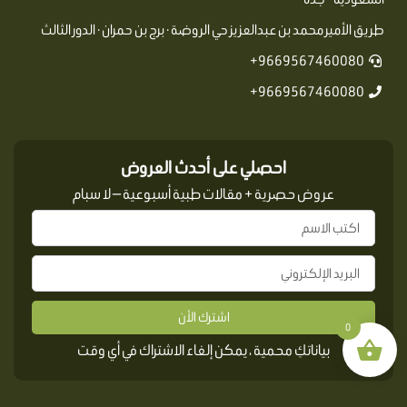
طريق الأمير محمد بن عبدالعزيز حي الروضة · برج بن حمران · الدور الثالث
9669567460080+
9669567460080+
احصلي على أحدث العروض
عروض حصرية + مقالات طبية أسبوعية — لا سبام
اشترك الأن
0
بياناتكِ محمية ، يمكن إلغاء الاشتراك في أي وقت