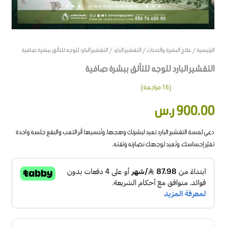
الرئيسية
/
علاج البشرة والندبات
/
التقشير البارد
/ التقشير البارد للوجه للتألق ببشرة صافية
التقشير البارد للوجه للتألق ببشرة صافية
(
16
مراجعة)
16
تم التقييم
900.00
ر.س
بـ
4.13
من
5 بناءً على
تقييم
عميل
دعِي لمسة التقشير البارد تعيد لبشرتك وهجها، وتُنسيها أثر التعب والبقع جلسة واحدة
تغيّر إحساسك، وتُعيد لوجهك نضارته وثقته.