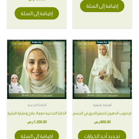
إضافة إلى السلة
إضافة إلى السلة
هناك
العديد
من
الأشكال
المختلفة
لهذا
المنتج.
يمكن
اختيار
العناية بالبشرة
الخلايا الجذعية
الخيارات
ابر تذويب الدهون لتحفيز الحرق في الجسم
الخلايا الجذعية Appe علاج ونضارة البشرة
على
800.00
ر.س
1,200.00
ر.س
صفحة
المنتج
تحديد أحد الخيارات
إضافة إلى السلة