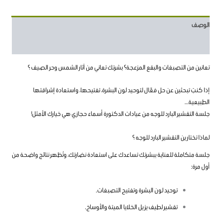
الوصف
مراجعات (16)
تعانين من التصبغات والبقع المزعجة؟ بشرتك تعاني من آثار الشمس وحر الصيف ؟
إذا كنتِ تبحثين عن حل فعّال لتوحيد لون البشرة، تفتيحها، واستعادة إشراقتها
الطبيعية…
جلسة التقشير البارد للوجه من عيادات الدكتورة أسماء حجازي هي خيارك الأمثل!
لماذا تختارين التقشير البارد للوجه ؟
جلسة متكاملة للعناية ببشرتك تساعدك على استعادة نضارتك، وتُظهر نتائج واضحة من
أول مرة:
توحيد لون البشرة وتفتيح التصبغات.
تقشير لطيف يزيل الخلايا الميتة والأوساخ.