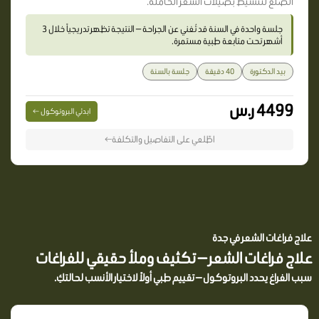
الصلع لتنشيط بصيلات الشعر الخاملة.
جلسة واحدة في السنة قد تُغني عن الجراحة — النتيجة تظهر تدريجياً خلال 3
أشهر تحت متابعة طبية مستمرة.
بيد الدكتورة
40 دقيقة
جلسة بالسنة
4499 ر.س
ابدئي البروتوكول ←
اطّلعي على التفاصيل والتكلفة←
علاج فراغات الشعر في جدة
علاج فراغات الشعر — تكثيف وملأ حقيقي للفراغات
سبب الفراغ يحدد البروتوكول — تقييم طبي أولاً لاختيار الأنسب لحالتكِ.