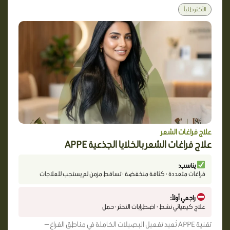
الأكثر طلباً
علاج فراغات الشعر
علاج فراغات الشعر بالخلايا الجذعية APPE
يناسب:
فراغات متعددة · كثافة منخفضة · تساقط مزمن لم يستجب للعلاجات
راجعي أولاً:
علاج كيميائي نشط · اضطرابات التخثر · حمل
تقنية APPE تُعيد تفعيل البصيلات الخاملة في مناطق الفراغ —