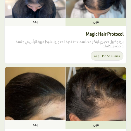
قبل
بعد
Magic Hair Protocol
بروتوكول حصري ابتكرته د. أسماء — تغذية الجذور وتنشيط فروة الرأس في جلسة
واحدة متكاملة.
Pio So Clinics — جدة
قبل
بعد