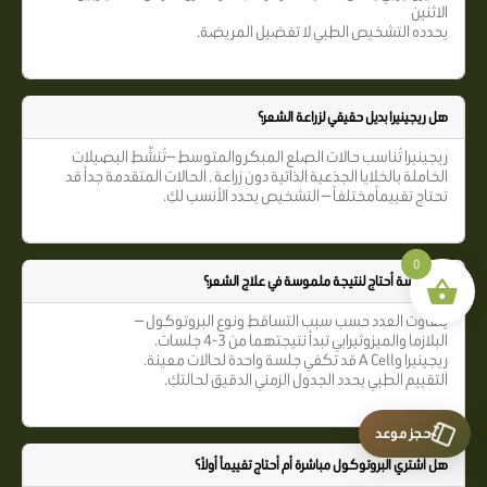
الاثنين
يحدده التشخيص الطبي لا تفضيل المريضة.
هل ريجينيرا بديل حقيقي لزراعة الشعر؟
ريجينيرا تُناسب حالات الصلع المبكر والمتوسط —تُنشّط البصيلات
الخاملة بالخلايا الجذعية الذاتية دون زراعة . الحالات المتقدمة جداً قد
تحتاج تقييماًمختلفاً — التشخيص يحدد الأنسب لكِ.
0
كم جلسة أحتاج لنتيجة ملموسة في علاج الشعر؟
يتفاوت العدد حسب سبب التساقط ونوع البروتوكول —
البلازما والميزوثيرابي تبدأ نتيجتهما من 3-4 جلسات.
ريجينيرا وA Cell قد تكفي جلسة واحدة لحالات معينة.
التقييم الطبي يحدد الجدول الزمني الدقيق لحالتكِ.
حجز موعد
هل أشتري البروتوكول مباشرة أم أحتاج تقييماً أولاً؟