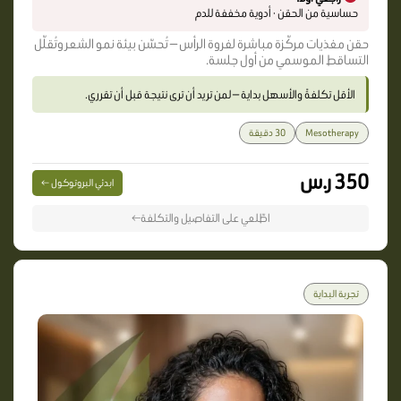
حساسية من الحقن · أدوية مخففة للدم
حقن مغذيات مركّزة مباشرة لفروة الرأس — تُحسّن بيئة نمو الشعر وتُقلّل
التساقط الموسمي من أول جلسة.
الأقل تكلفةً والأسهل بداية — لمن تريد أن ترى نتيجة قبل أن تقرري.
Mesotherapy
30 دقيقة
350 ر.س
ابدئي البروتوكول ←
اطّلعي على التفاصيل والتكلفة←
تجربة البداية