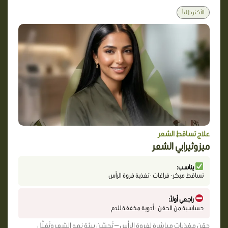
الأكثر طلباً
علاج تساقط الشعر
ميزوثيرابي الشعر
يناسب:
تساقط مبكر · فراغات · تغذية فروة الرأس
راجعي أولاً:
حساسية من الحقن · أدوية مخففة للدم
حقن مغذيات مباشرة لفروة الرأس — تُحسّن بيئة نمو الشعر وتُقلّل