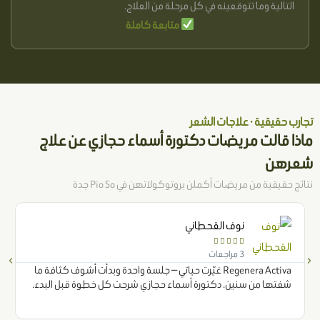
التالية وما تتوقعينه في كل مرحلة من العلاج.
متابعة كاملة
تجارب حقيقية · علاجات الشعر
ماذا قالت مريضات دكتورة أسماء حجازي عن علاج
شعرهن
نتائج حقيقية من مريضات أكملن بروتوكولاتهن في Pio So جدة
نوف القحطاني





3 مراجعات
Regenera Activa غيّرت حياتي — جلسة واحدة وبدأت أشوف كثافة ما
شفتها من سنين. دكتورة أسماء حجازي شرحت كل خطوة قبل البدء.