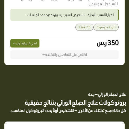
التساقط الموسمي.
الخيار الأنسب للبداية — تشخيص السبب يسبق تحديد عدد الجلسات.
نتيجة مضمونة
15 دقيقة
350 ر.س
ابدئي البروتوكول ←
اطّلعي على التفاصيل والتكلفة←
علاج الصلع الوراثي — جدة
بروتوكولات علاج الصلع الوراثي بنتائج حقيقية
كل حالة صلع تختلف عن الأخرى — التشخيص أولاً يحدد البروتوكول المناسب.