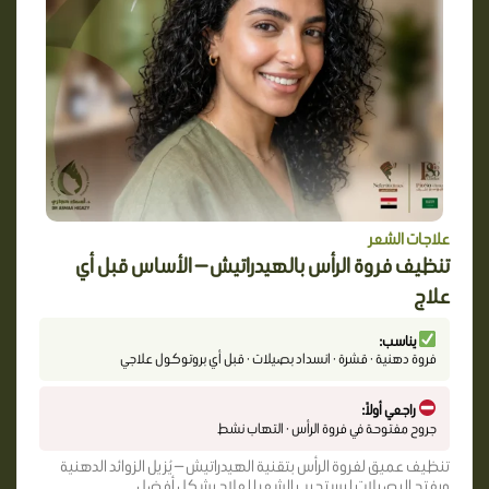
علاجات الشعر
تنظيف فروة الرأس بالهيدراتيش — الأساس قبل أي
علاج
يناسب:
فروة دهنية · قشرة · انسداد بصيلات · قبل أي بروتوكول علاجي
راجعي أولاً:
جروح مفتوحة في فروة الرأس · التهاب نشط
تنظيف عميق لفروة الرأس بتقنية الهيدراتيش — يُزيل الزوائد الدهنية
ويفتح البصيلات ليستجيب الشعر للعلاج بشكل أفضل.