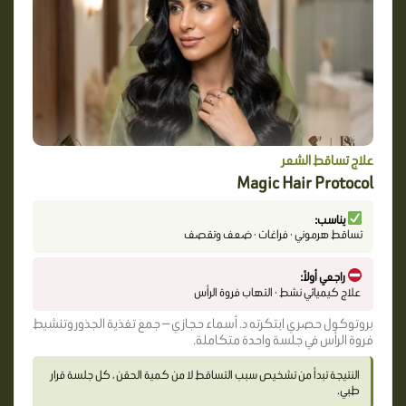
علاج تساقط الشعر
Magic Hair Protocol
يناسب:
تساقط هرموني · فراغات · ضعف وتقصف
راجعي أولاً:
علاج كيميائي نشط · التهاب فروة الرأس
بروتوكول حصري ابتكرته د. أسماء حجازي — جمع تغذية الجذور وتنشيط
فروة الرأس في جلسة واحدة متكاملة.
النتيجة تبدأ من تشخيص سبب التساقط لا من كمية الحقن ، كل جلسة قرار
طبي.