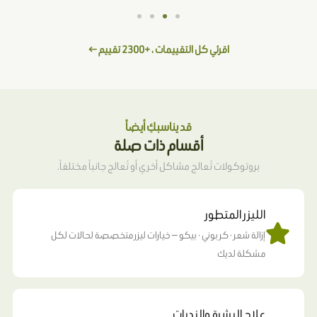
اقرئي كل التقييمات ، +2300 تقييم ←
قد يناسبكِ أيضاً
أقسام ذات صلة
بروتوكولات تُعالج مشاكل أخري أو تُعالج جانباً مختلفاً.
الليزر المتطور
إزالة شعر · كربوني · بيكو — خيارات ليزر متخصصة لحالات لكل
مشكلة لديك
علاج البشرة والندبات