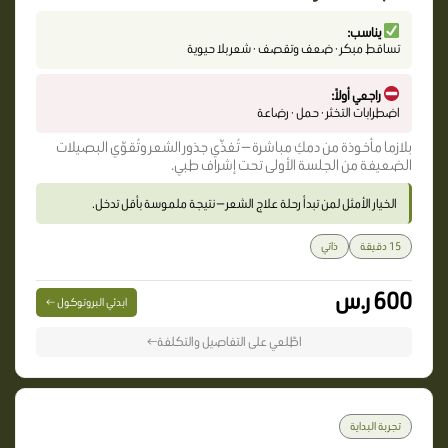
يناسب:
تساقط مبكر · ضعف وتقصف · شعر بلا حيوية
راجعي أولاً:
اضطرابات التخثر · حمل · رضاعة
بلازما مأخوذة من دمكِ مباشرة — تُغذّي جذور الشعر وتُقوّي البصيلات
الضعيفة من الجلسة الأولى تحت إشراف طبي.
الخيار الأمثل لمن تبدأ رحلة علاج الشعر — نتيجة ملموسة بأقل تدخل.
15 دقيقة
ذاتي
600 ر.س
ابدئي البروتوكول ←
اطّلعي على التفاصيل والتكلفة←
تجربة البداية