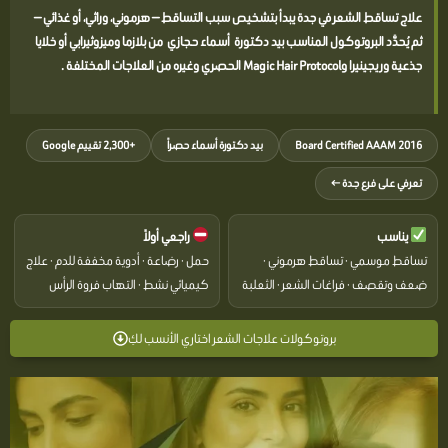
علاج تساقط الشعر في جدة يبدأ بتشخيص سبب التساقط — هرموني، وراثي، أو غذائي —
ثم يُحدَّد البروتوكول المناسب بيد دكتورة أسماء حجازي من بلازما وميزوثيرابي أو خلايا
جذعية وريجينيرا وMagic Hair Protocol الحصري وغيره من العلاجات المختلفة .
Board Certified AAAM 2016
بيد دكتورة أسماء حصراً
+2,300 تقييم Google
تعرفي على فرع جدة ←
يناسب
راجعي أولاً
تساقط موسمي · تساقط هرموني ·
حمل · رضاعة · أدوية مخففة للدم · علاج
ضعف وتقصف · فراغات الشعر · الثعلبة
كيميائي نشط · التهاب فروة الرأس
بروتوكولات علاجات الشعر اختاري الأنسب لكِ