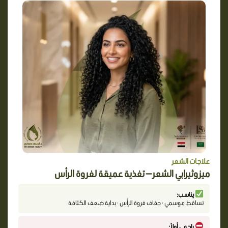
علاجات الشعر
ميزوثيرابي الشعر — تغذية عميقة لفروة الرأس
يناسب:
تساقط موسمي · جفاف فروة الرأس · بداية ضعف الكثافة
راجعي أولاً: