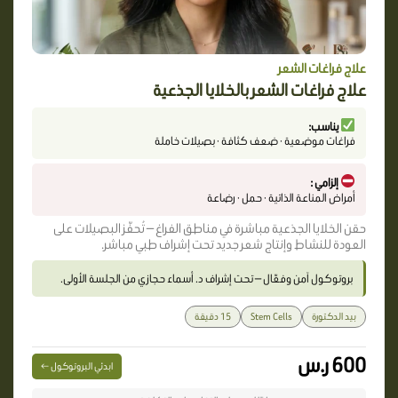
علاج فراغات الشعر
علاج فراغات الشعر بالخلايا الجذعية
يناسب:
فراغات موضعية · ضعف كثافة · بصيلات خاملة
إلزامي :
أمراض المناعة الذاتية · حمل · رضاعة
حقن الخلايا الجذعية مباشرة في مناطق الفراغ — تُحفّز البصيلات على
العودة للنشاط وإنتاج شعر جديد تحت إشراف طبي مباشر.
بروتوكول آمن وفعّال — تحت إشراف د. أسماء حجازي من الجلسة الأولى.
بيد الدكتورة
Stem Cells
15 دقيقة
600 ر.س
ابدئي البروتوكول ←