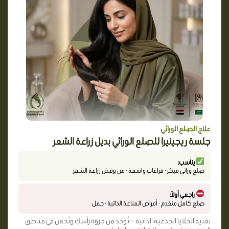
علاج الصلع الوراثي
جلسة ريجينيرا للصلع الوراثي بديل زراعة الشعر
يناسب:
صلع وراثي مبكر · فراغات واسعة · من يرفض زراعة الشعر
راجعي أولاً:
صلع كامل متقدم · أمراض المناعة الذاتية · حمل
تقنية الخلايا الجذعية الذاتية — تُؤخذ من فروة رأسكِ وتُحقن في مناطق