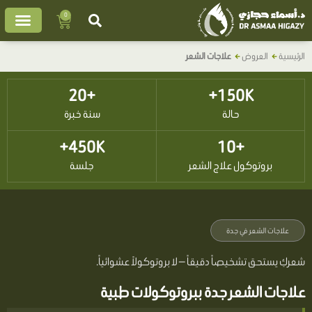
خطي
0
Cart
لى
لمحتوى
الرئيسية
العروض
علاجات الشعر
+20
150K+
حالة
سنة خبرة
450K+
+10
بروتوكول علاج الشعر
جلسة
علاجات الشعر في جدة
شعركِ يستحق تشخيصاً دقيقاً — لا بروتوكولاً عشوائياً.
علاجات الشعر جدة ببروتوكولات طبية