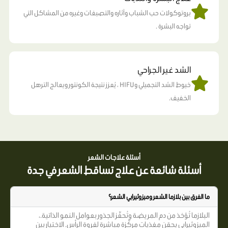
بروتوكولات حب الشباب وآثاره والتصبغات وغيره من المشاكل التي
تواجه البشرة .
الشد غير الجراحي
خيوط الشد التجميلي وHIFU ، يُعزز نتيجة الكونتور ويعالج الترهل
الخفيف.
أسئلة علاجات الشعر
أسئلة شائعة عن علاج تساقط الشعر في جدة
ما الفرق بين بلازما الشعر وميزوثيرابي الشعر؟
البلازما تُؤخذ من دم المريضة وتُحفّز الجذور بعوامل النمو الذاتية.،
الميزوثيرابي يحقن مغذيات مركّزة مباشرة لفروة الرأس. الاختيار بين