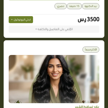
بيد الدكتورة
15 دقيقة
حصري
3500 ر.س
ابدئي البروتوكول ←
اطّلعي على التفاصيل والتكلفة←
الأكثر مبيعاً
علاج تساقط الشعر