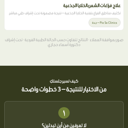
علاج فراغات الشعر بالخلايا الجذعية
تكثيف مناطق الفراغ بتقنية الخلايا الجذعية — نتيجة مضمونة تحت إشراف طبي مباشر.
Pio So Clinics — جدة
صور بموافقة العملاء · النتائج تتفاوت حسب الحالة الطبية الفردية · تحت إشراف
دكتورة أسماء حجازي
كيف تسير جلستكِ
من الاختيار للنتيجة — 3 خطوات واضحة
١
لا تعرفين من أين تبدئين؟