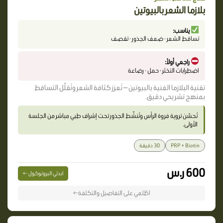
بلازما الشعر بالبيوتين
يناسب:
تساقط الشعر · ضعف الجذور · تقصف
راجعي أولاً:
اضطرابات التخثر · حمل · رضاعة
تقنية البلازما الغنية بالبيوتين — تُعزز كثافة الشعر وتُقلّل التساقط
بمنهج تشريحي دقيق.
تُحسّن تروية فروة الرأس وتُنشّط الجذور تحت إشراف طبي مباشر من الجلسة
الأولى.
PRP + Biotin
30 دقيقة
600 ر.س
ابدئي البروتوكول ←
اطّلعي على التفاصيل والتكلفة←