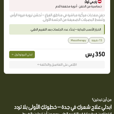
راجعي أولاً:
حساسية من الحقن · أدوية مخففة للدم
حقن مغذيات مركّزة مباشرة في مناطق الفراغ — تُحسّن تروية فروة الرأس
وتُنشّط البصيلات الضعيفة من الجلسة الأولى.
الخيار الأنسب للبداية — يُحدَّد عدد الجلسات بعد التقييم الطبي.
15 دقيقة
Mesotherapy
350 ر.س
ابدئي البروتوكول ←
اطّلعي على التفاصيل والتكلفة←
من أين تبدئين؟
ابدئي علاج شعركِ في جدة — خطوتكِ الأولى بلا تردد
لا تحتاجين خبرة سابقة — التقييم الطبي يحدد من أين تبدئين بالضبط.