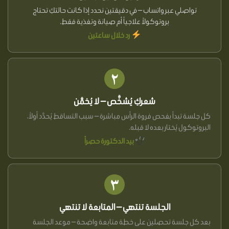
تواصلي عبر واتساب — في دقيقتين نحدد إذا كانت حالتكِ تحتاج
بروتوكولاً علاجياً أم صيانة وتغذية فقط.
رد خلال ساعتين
٢
شعركِ يُشخَّص — لا يُخمَّن
كل جلسة تبدأ بفحص فروة الرأس مباشرة — سبب التساقط يُحدَّد أولاً،
البروتوكول يُختار بعده لا قبله.
بيد الدكتورة حصراً
٣
الجلسة تنتهي — المتابعة لا تنتهي
بعد كل جلسة تحصلين على خطة متابعة واضحة — موعد الجلسة