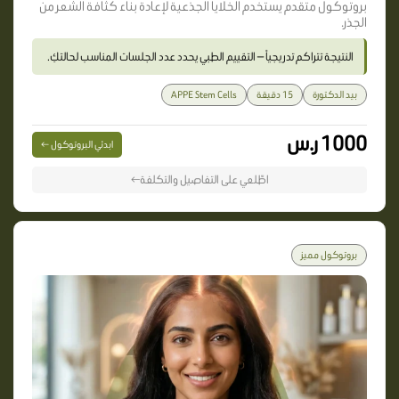
بروتوكول متقدم يستخدم الخلايا الجذعية لإعادة بناء كثافة الشعر من
الجذر.
النتيجة تتراكم تدريجياً — التقييم الطبي يحدد عدد الجلسات المناسب لحالتكِ.
بيد الدكتورة
15 دقيقة
APPE Stem Cells
1000 ر.س
ابدئي البروتوكول ←
اطّلعي على التفاصيل والتكلفة←
بروتوكول مميز