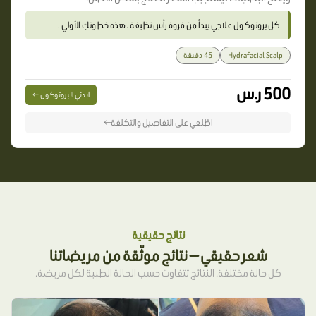
كل بروتوكول علاجي يبدأ من فروة رأس نظيفة ، هذه خطوتكِ الأولي .
Hydrafacial Scalp
45 دقيقة
500 ر.س
ابدئي البروتوكول ←
اطّلعي على التفاصيل والتكلفة←
نتائج حقيقية
شعر حقيقي — نتائج موثّقة من مريضاتنا
كل حالة مختلفة. النتائج تتفاوت حسب الحالة الطبية لكل مريضة.