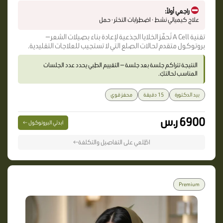
راجعي أولاً:
علاج كيميائي نشط · اضطرابات التخثر · حمل
تقنية A Cell تُحفّز الخلايا الجذعية لإعادة بناء بصيلات الشعر —
بروتوكول متقدم لحالات الصلع التي لا تستجيب للعلاجات التقليدية.
النتيجة تتراكم جلسة بعد جلسة — التقييم الطبي يحدد عدد الجلسات
المناسب لحالتكِ.
بيد الدكتورة
15 دقيقة
محفز قوي
6900 ر.س
ابدئي البروتوكول ←
اطّلعي على التفاصيل والتكلفة←
Premium