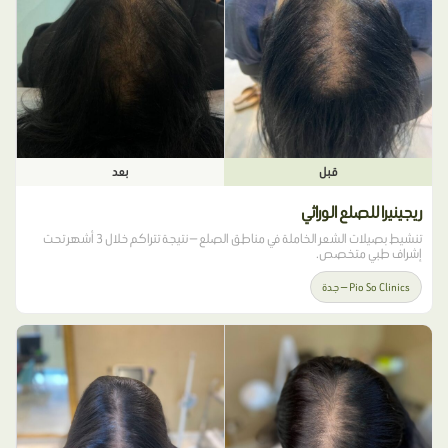
قبل
بعد
ريجينيرا للصلع الوراثي
تنشيط بصيلات الشعر الخاملة في مناطق الصلع — نتيجة تتراكم خلال 3 أشهر تحت
إشراف طبي متخصص.
Pio So Clinics — جدة