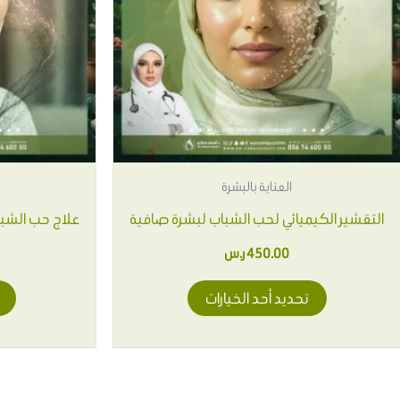
المختلفة
لهذا
المنتج.
يمكن
اختيار
الخيارات
على
العناية بالبشرة
صفحة
التقشير الكيميائي لحب الشباب لبشرة صافية
علاج حب الشباب
المنتج
450.00
ر.س
تحديد أحد الخيارات