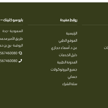
روابط مفيدة
بايو سو كلينك — Pio So Clinics
السعودية - جدة
الرئيسية
طريق الأمير محمد 
الموقع الطبي
الروضة · برج بن حمرا
ات
عن د. أسماء حجازي
567460080+
دليل الخدمات
567460080+
المدونة الطبية
جميع البروتوكولات
حسابي
سلة الشراء