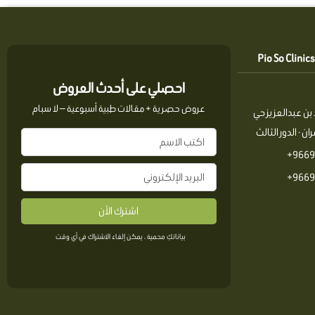
احصلي على أحدث العروض
عروض حصرية + مقالات طبية أسبوعية — لا سبام
بن عبدالعزيز حي
ن · الدور الثالث
9669
9669
اشترك الأن
بياناتكِ محمية ، يمكن إلغاء الاشتراك في أي وقت