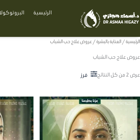
تم
خطي
الفرز
الرئيسية
البروتوكول
لى
حسب
الأحدث
لمحتوى
الرئيسية
/
العناية بالبشرة
/ عروض علاج حب الشباب
عروض علاج حب الشباب
فرز
عرض ⁦2⁩ من كل النتائج
هناك
العديد
من
الأشكال