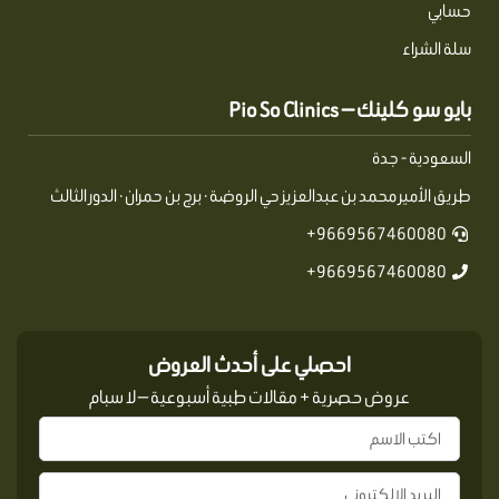
حسابي
سلة الشراء
بايو سو كلينك — Pio So Clinics
السعودية - جدة
طريق الأمير محمد بن عبدالعزيز حي الروضة · برج بن حمران · الدور الثالث
9669567460080+
9669567460080+
احصلي على أحدث العروض
عروض حصرية + مقالات طبية أسبوعية — لا سبام