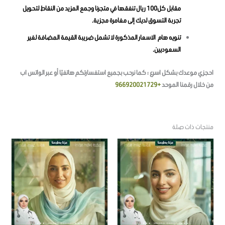
مقابل كل100 ريال تنفقها في متجرنا وجمع المزيد من النقاط لتحويل
تجربة التسوق لديك إلى مغامرة مجزية.
تنويه هام الاسعار المذكورة لا تشمل ضريبة القيمة المضافة لغير
السعوديين.
احجزي موعدك بشكل اسرع ؛ كما نرحب بجميع استفسارتكم هاتفيًا أو عبر الواتس اب
من خلال رقمنا الموحد
+966920021729
منتجات ذات صلة
هناك
العديد
من
الأشكال
المختلفة
لهذا
المنتج.