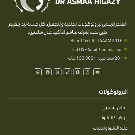
المتجر الرسمي لبروتوكولات الجلدية والتجميل. كل جلسة تبدأ بتقييم
طبي تحت إشراف مباشر. التأكيد خلال ساعتين.
Board Certified AAAM 2016
SCFHS — Saudi Commission
+20 سنة خبرة · +150,000 حالة
W
F
X
T
S
I
Y
h
a
-
i
n
n
o
a
c
t
k
a
s
u
t
e
w
t
p
t
t
s
b
i
o
c
a
u
a
o
t
k
h
g
b
البروتوكولات
p
o
t
a
r
e
p
k
e
t
a
r
m
الحقن التجميلي
إبر نضارة البشرة
علاج البشرة والندبات