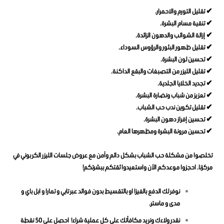
✔ تقليل التورم والاحمرار.
✔ تنقية مسام البشرة.
✔ إزالة الشوائب والدهون الزائدة.
✔ تقليل ظهور البثور والرؤوس السوداء.
✔ تحسين لون البشرة.
✔ تقليل الليزر من التصبغات والبقع الداكنة.
✔ تجديد الخلايا الجلدية.
✔ تعزيز من شباب ونضارة البشرة.
✔ تقليل تكوين ندب حب الشباب.
✔ تحسين إفراز دهون البشرة.
✔ تحسين مرونة البشرة ومظهرها العام.
تخلصوا من مشكلة حب الشباب بشكل دائم وآمن مع عروض جلسات الليزر الكربوني في
مركزنا. احجزوا موعدكم الآن واستعيدوا ثقتكم ببشرتكم!
نوفر لك الدفع بالفيزا او بالتقسيط بدون فوائد عبر تابي و تمارا و ابل باي و
مدى و ماستر.
نقدر ولاءك ونريد مكافأتك على كل عملية شراء! احصل على 50 نقطة