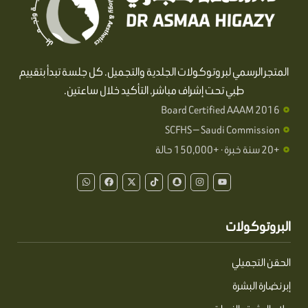
المتجر الرسمي لبروتوكولات الجلدية والتجميل. كل جلسة تبدأ بتقييم
طبي تحت إشراف مباشر. التأكيد خلال ساعتين.
Board Certified AAAM 2016
SCFHS — Saudi Commission
+20 سنة خبرة · +150,000 حالة
W
F
X
T
S
I
Y
h
a
-
i
n
n
o
a
c
t
k
a
s
u
t
e
w
t
p
t
t
s
b
i
o
c
a
u
a
o
t
k
h
g
b
البروتوكولات
p
o
t
a
r
e
p
k
e
t
a
r
m
الحقن التجميلي
إبر نضارة البشرة