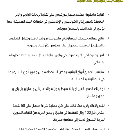
مميزات جهاز مورفيس لشد الرقبة:
تقنية متطورة: يعتمد جهاز مورفيس على تقنية ترددات الراديو والإبر
الدقيقة لتحفيز إنتاج الكولاجين والإيلاستين في طبقات الجلد العميقة، مما
يؤدي إلى شد الجلد وتحسين مرونته.
نتائج فعالة: يمنحكِ الجهاز نتائج ملحوظة في شد الرقبة وتقليل التجاعيد
والخطوط الدقيقة، لتحصلي على مظهر أكثر شبابًا وحيوية.
آمن وغير جراحي: إجراء غير جراحي وآمن تمامًا، لا يتطلب فترة نقاهة طويلة
أو تعافي.
مناسب لجميع أنواع البشرة: يمكن استخدامه على جميع أنواع البشرة، بما
في ذلك البشرة الحساسة.
نوفر لك الدفع بالفيزا او بالتقسيط بدون فوائد عبر تابي و تمارا و ابل باي و
مدى و ماستر.
نقدر ولاءك ونريد مكافأتك على كل عملية شراء! احصل على 50 نقطة
مقابل كل100 ريال تنفقها في متجرنا وجمع المزيد من النقاط لتحويل
تجربة التسوق لديك إلى مغامرة مجزية.
تنويه هام الاسعار المذكورة لا تشمل ضريبة القيمة المضافة لغير