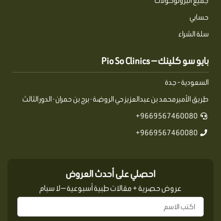
جميع البروتوكولات
حسابي
سلة الشراء
بايو سو كلينك — Pio So Clinics
السعودية - جدة
طريق الأمير محمد بن عبدالعزيز حي الروضة · برج بن حمران · الدور الثالث
9669567460080+
9669567460080+
احصلي على أحدث العروض
عروض حصرية + مقالات طبية أسبوعية — لا سبام