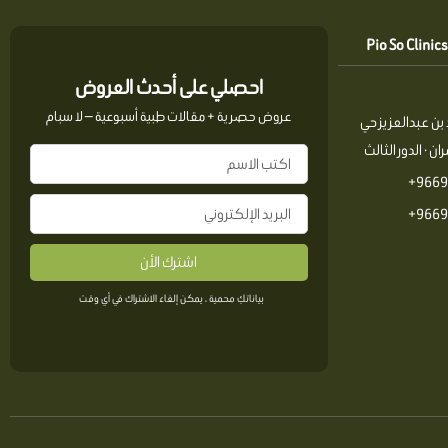
احصلي على أحدث العروض
عروض حصرية + مقالات طبية أسبوعية — لا سبام
بن عبدالعزيز حي
ن · الدور الثالث
9669
9669
اشترك الأن
بياناتكِ محمية ، يمكن إلغاء الاشتراك في أي وقت