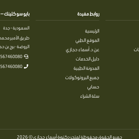
روابط مفيدة
بايو سو كلينك — Pio So Clinics
السعودية - جدة
الرئيسية
طريق الأمير محمد 
الموقع الطبي
الروضة · برج بن حمرا
ات
عن د. أسماء حجازي
567460080+
دليل الخدمات
567460080+
المدونة الطبية
جميع البروتوكولات
حسابي
سلة الشراء
جميع الحقوق محفوظة لمتجر دكتورة أسماء حجازي © 2026