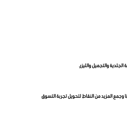
الجلدية والتجميل والليزر.
 احصل على 50 نقطة مقابل كل100 ريال تنفقها في متجرنا وجمع المزيد من النقاط لتحويل تجربة التسوق