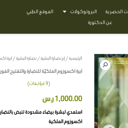
ات الحصرية
البروتوكولات
الموقع الطبي
عن الدكتورة
الرئيسية
/
إبر نضارة البشرة
/
نضارة البشرة
/ ابرة اكس
ابرة اكسوزوم الملكيّة للنضارة والتفتيح الفور
(
9
مراجعات)
9
تم التقييم بـ
1,000.00
ر.س
4.44
من 5
بناءً على
تقييم
عملاء
استعدي لبشرة بيضاء مشدودة تنبض بالنضارة 
اكسوزوم الملكية