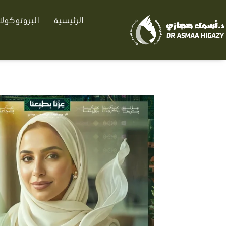
خطي
الرئيسية
البروتوكول
لى
لمحتوى
كمية
ابرة
اكسوزوم
الملكيّة
للنضارة
والتفتيح
الفوري