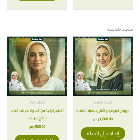
منتجات ذات صلة
العناية بالبشرة
التقشير البارد
عروض البروفايلو تألقي ببشرة أحلامك
تقشير الرقبة من السواد مع شد الجلد
بنتائج سريعة
1,600.00
ر.س
950.00
ر.س
إضافة إلى السلة