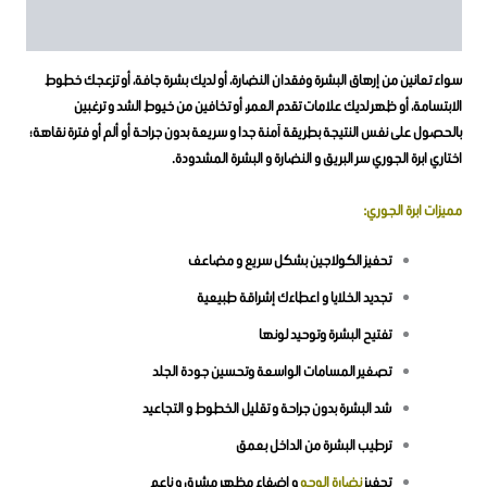
مراجعات (11)
سواء تعانين من إرهاق البشرة وفقدان النضارة، أو لديك بشرة جافة، أو تزعجك خطوط
الابتسامة، أو ظهر لديك علامات تقدم العمر، أو تخافين من خيوط الشد و ترغبين
بالحصول على نفس النتيجة بطريقة آمنة جدا و سريعة بدون جراحة أو ألم أو فترة نقاهة؛
اختاري ابرة الجوري سر البريق و النضارة و البشرة المشدودة.
مميزات ابرة الجوري:
تحفيز الكولاجين بشكل سريع و مضاعف
تجديد الخلايا و اعطاءك إشراقة طبيعية
تفتيح البشرة وتوحيد لونها
تصغير المسامات الواسعة وتحسين جودة الجلد
شد البشرة بدون جراحة و تقليل الخطوط و التجاعيد
ترطيب البشرة من الداخل بعمق
تحفيز
نضارة الوجه
و إضفاء مظهر مشرق و ناعم