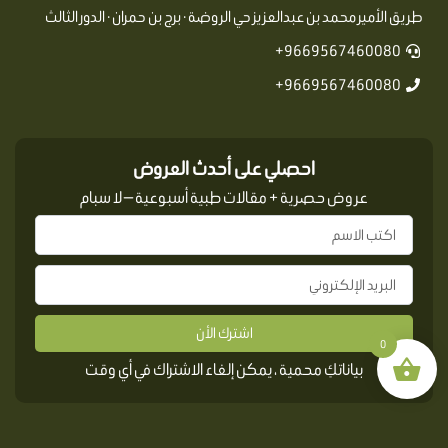
طريق الأمير محمد بن عبدالعزيز حي الروضة · برج بن حمران · الدور الثالث
9669567460080+
9669567460080+
احصلي على أحدث العروض
عروض حصرية + مقالات طبية أسبوعية — لا سبام
اشترك الأن
0
بياناتكِ محمية ، يمكن إلغاء الاشتراك في أي وقت