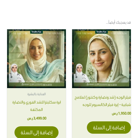
قد يعجبك أيضاً…
العناية بالبشرة
فيلر الوجه (شد ونضارة وكنتور) لملامح
ابرة سكلبترا للشد الفوري والنضارة
شبابية – إبرة فيلر الكالسيوم للوجه
المكثفة
1,950.00
ر.س
3,499.00
ر.س
إضافة إلى السلة
إضافة إلى السلة