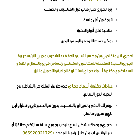
ابرة الجوري ختيار مثالي قبل المناسبات والحفلات
نتيجة من أول جلسة
مناسبة لكل أنواع البشرة
يمكن حقنها للوجه و الرقبة و اليدين
احجزي الان
و تخلصي من مظهر التعب و الجفاف و الشحوب و جربي الان سحر ابرة
الجوري الجديدة المفضلة للمشاهير و استمتعي بإحساس فوري بالحمال و الثقة و
السعادة مع
دكتورة أسماء حجازي
استشارية الجلدية والتجميل والليزر.
عيادات دكتورة أسماء حجازي
جده طريق الملك حي الشاطئ برج
النخبة الدور السابع.
نوفر لك الدفع بالفيزا او بالتقسيط بدون فوائد عبر تابي و تمارا و ابل
باي و مدى و ماستر.
احجزي موعدك بشكل اسرع ؛ نرحب بجميع استفسارتكم هاتفيًا أو
عبر الواتس اب من خلال رقمنا الموحد
+966920021729