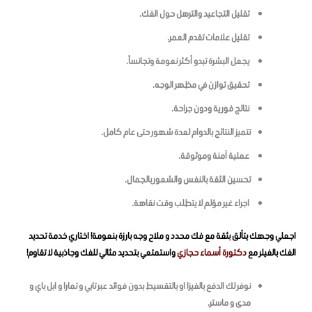
تقليل التجاعيد والترهل حول الفك.
تقليل علامات تقدم العمر.
يجعل البشرة تبدو أكثر نعومة وتجانساً.
تحقيق توازن في مظهر الوجه.
نتائج فورية ودون جراحة.
تتميز النتائج بالدوام لعدة شهور حتى عام كامل.
عملية آمنة وموثوقة.
تحسين الثقة بالنفس والشعور بالجمال.
اجراء غير مؤلم لا يتطلب وقت نقاهة.
اجعلي وجهك يتألق بثقة مع فك محدد و ملاح وجه بارزة بنعومة! اختاري خدمة تحديد
الفك بالفيلر مع
دكتورة أسماء حجازي
واستمتعي بتحديد مثالي للفك وجاذبية لا تقاوم!
نوفر لك الدفع بالفيزا او بالتقسيط بدون فوائد عبر تابي و تمارا و ابل باي و
مدى و ماستر.