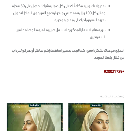
نقدر ولاءك ونريد مكافأتك على كل عملية شراء! احصل على 50 نقطة
مقابل كل100 ريال تنفقها في متجرنا وجمع المزيد من النقاط لتحويل
تجربة التسوق لديك إلى مغامرة مجزية.
تنويه هام الاسعار المذكورة لا تشمل ضريبة القيمة المضافة لغير
السعوديين.
احجزي موعدك بشكل اسرع ؛ كما نرحب بجميع استفسارتكم هاتفيًا أو عبر الواتس اب
من خلال رقمنا الموحد
+920021729
منتجات ذات صلة