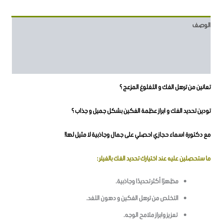
الوصف
معلومات إضافية
مراجعات (7)
تعانين من ترهل الفك و اللغلوغ المزعج ؟
تودين تحديد الفك و ابراز عظمة الفكين بشكل جميل و جذاب ؟
مع دكتورة اسماء حجازي احصلي على جمال وجاذبية لا مثيل لها!
ما ستحصلين عليه عند اختيارك تحديد الفك بالفيلر :
مظهرًا أكثر تحديدًا وجاذبية.
التخلص من ترهل الفكين و دهون اللغد.
تعزيز وابراز ملامح الوجه.