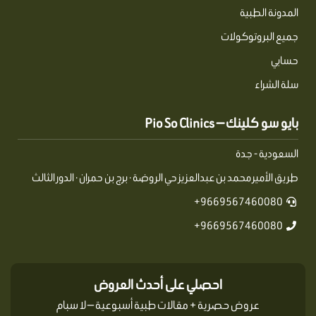
المدونة الطبية
جميع البروتوكولات
حسابي
سلة الشراء
بايو سو كلينك — Pio So Clinics
السعودية - جدة
طريق الأمير محمد بن عبدالعزيز حي الروضة · برج بن حمران · الدور الثالث
9669567460080+
9669567460080+
احصلي على أحدث العروض
عروض حصرية + مقالات طبية أسبوعية — لا سبام