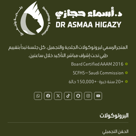
المتجر الرسمي لبروتوكولات الجلدية والتجميل. كل جلسة تبدأ بتقييم
طبي تحت إشراف مباشر. التأكيد خلال ساعتين.
Board Certified AAAM 2016
SCFHS — Saudi Commission
+20 سنة خبرة · +150,000 حالة
W
F
X
T
S
I
Y
h
a
-
i
n
n
o
a
c
t
k
a
s
u
t
e
w
t
p
t
t
s
b
i
o
c
a
u
a
o
t
k
h
g
b
البروتوكولات
p
o
t
a
r
e
p
k
e
t
a
r
m
الحقن التجميلي