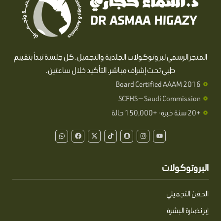
المتجر الرسمي لبروتوكولات الجلدية والتجميل. كل جلسة تبدأ بتقييم
طبي تحت إشراف مباشر. التأكيد خلال ساعتين.
Board Certified AAAM 2016
SCFHS — Saudi Commission
+20 سنة خبرة · +150,000 حالة
W
F
X
T
S
I
Y
h
a
-
i
n
n
o
a
c
t
k
a
s
u
t
e
w
t
p
t
t
s
b
i
o
c
a
u
a
o
t
k
h
g
b
البروتوكولات
p
o
t
a
r
e
p
k
e
t
a
r
m
الحقن التجميلي
إبر نضارة البشرة