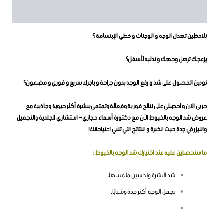
مراجعات (5)
تلاحظين تهدل الوجه و الوجنات و خطي الإبتسامة ؟
يزعجك ترهل وجهك و تدليه لأسفل؟
تودين الحصول على شد و رفع الوجه بدون جراحة و باجراء سريع و فوري و مضمون؟
جربي الان و احصلي على نتائج فورية وفعالة وتمتعي ببشرة أكثر حيوية وجاذبية مع
عروض شد الوجه بالخيوط الآن مع دكتو
رة أسماء حجازي – استشاري الجلدية والتجميل
والليزر في جدة حيث الخبرة و النتائج التي تلبي احتياجاتك!
ما ستحصلين عليه عند اختيارك شد الوجه بالخيوط :
شد البشرة وتحسين ملمسها.
يجعل الوجه أكثر حدة وشبابًا.