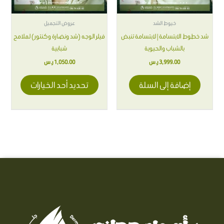
يمكن
اختيار
خيوط الشد
عروض التجميل
الخيارات
شد خطوط الابتسامة | لابتسامة تنبض
فيلر الوجه (شد ونضارة وكنتور) لملامح
على
بالشباب والحيوية
شبابية
صفحة
3,999.00
ر.س
1,050.00
ر.س
المنتج
إضافة إلى السلة
تحديد أحد الخيارات