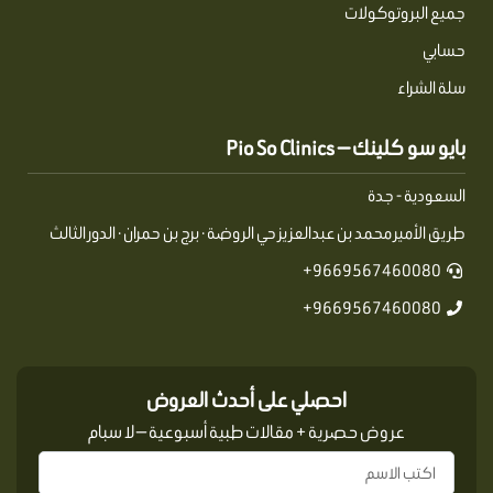
جميع البروتوكولات
حسابي
سلة الشراء
بايو سو كلينك — Pio So Clinics
السعودية - جدة
طريق الأمير محمد بن عبدالعزيز حي الروضة · برج بن حمران · الدور الثالث
9669567460080+
9669567460080+
احصلي على أحدث العروض
عروض حصرية + مقالات طبية أسبوعية — لا سبام