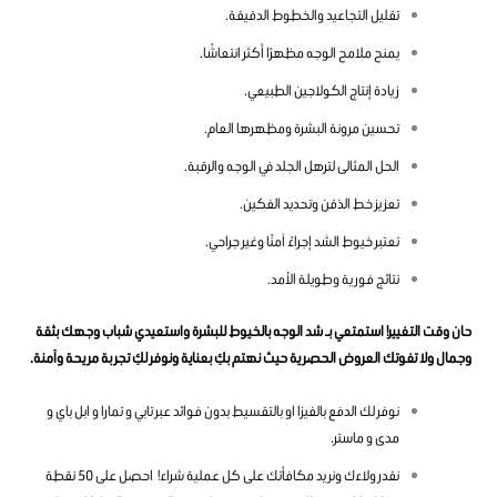
تقليل التجاعيد والخطوط الدقيقة.
يمنح ملامح الوجه مظهرًا أكثر انتعاشًا.
زيادة إنتاج الكولاجين الطبيعي.
تحسين مرونة البشرة ومظهرها العام.
الحل المثالى لترهل الجلد في الوجه والرقبة.
تعزيز خط الذقن وتحديد الفكين.
تعتبر خيوط الشد إجراءً آمنًا وغير جراحي.
نتائج فورية وطويلة الأمد.
حان وقت التغيير! استمتعي بـ شد الوجه بالخيوط للبشرة واستعيدي شباب وجهك بثقة
وجمال ولا تفوتك العروض الحصرية حيث نهتم بكِ بعناية ونوفر لكِ تجربة مريحة وآمنة.
نوفر لك الدفع بالفيزا او بالتقسيط بدون فوائد عبر تابي و تمارا و ابل باي و
مدى و ماستر.
نقدر ولاءك ونريد مكافأتك على كل عملية شراء! احصل على 50 نقطة