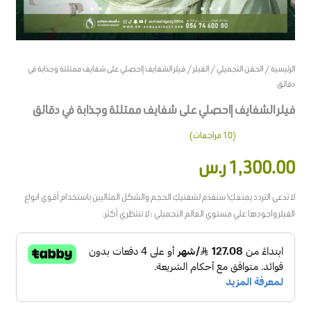
الرئيسية
/
الحقن التجميلي
/
الفيلر
/ فيلر الشفايف |احصلي على شفايف ممتلئة وجذابة في
دقائق
فيلر الشفايف |احصلي على شفايف ممتلئة وجذابة في دقائق
(
10
مراجعات)
10
تم التقييم
1,300.00
ر.س
بـ
4.20
من
5 بناءً على
تقييم
عملاء
لا تدعي التردد يمنعكِ! سنقدم لشفتيكِ الحجم والشكل المثاليين باستخدام أقوي انواع
الفيلر واجودها علي مستوي العالم التجميلي ؛ لا تنتظري أكثر.