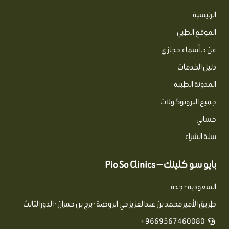
الرئيسية
الموقع الطبي
عن د. أسماء حجازي
دليل الخدمات
المدونة الطبية
جميع البروتوكولات
حسابي
سلة الشراء
بايو سو كلينك — Pio So Clinics
السعودية - جدة
طريق الأمير محمد بن عبدالعزيز حي الروضة · برج بن حمران · الدور الثالث
9669567460080+