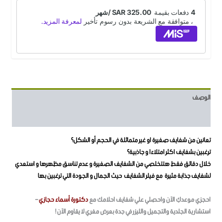
الوصف
مراجعات (10)
تعانين من شفايف صغيرة او غير متماثلة في الحجم أو الشكل؟
ترغبين بشفايف اكثر امتلاءا و جاذبية؟
خلال دقائق فقط هتتخلصي من الشفايف الصغيرة و عدم تناسق مظهرها و استعدي
لشفايف جذابة مثيرة مع فيلر الشفايف حيث الجمال و الجودة التي ترغبين بها
احجزي موعدكِ الآن واحصلي علي شفايف احلامك مع
دكتورة أسماء حجازي
–
استشارية الجلدية والتجميل والليزر في جدة بعرض مغري لا يقاوم الآن !