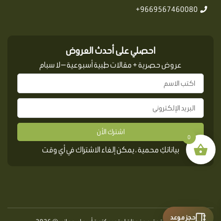
9669567460080+
احصلي على أحدث العروض
عروض حصرية + مقالات طبية أسبوعية — لا سبام
اشترك الأن
0
بياناتكِ محمية ، يمكن إلغاء الاشتراك في أي وقت
حجز موعد