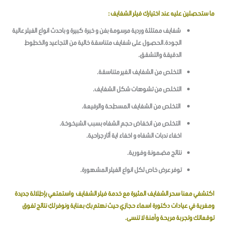
ما ستحصلين عليه عند اختيارك فيلر الشفايف :
شفايف ممتلئة وردية مرسومة بفن و خبرة كبيرة و باحدث انواع الفيلر عالية
الجودة.الحصول على شفايف متناسقة خالية من التجاعيد والخطوط
الدقيقة والتشقق.
التخلص من الشفايف الغير متناسقة.
التخلص من تشوهات شكل الشفايف.
التخلص من الشفايف المسطحة والرفيعة.
التخلص من انخفاض حجم الشفاه بسبب الشيخوخة.
اخفاء ندبات الشفاه و اخفاء اية آثار جراحية.
نتائج مضمونة وفورية.
توفر عرض خاص لكل انواع الفيلر المشهورة.
اكتشفي معنا سحر الشفايف المثيرة مع خدمة فيلر الشفايف واستمتعي بإطلالة جديدة
ومغرية في عيادات دكتورة اسماء حجازي حيث نهتم بكِ بعناية ونوفر لكِ نتائج تفوق
توقعاتك وتجربة مريحة وآمنة لا تنسى.