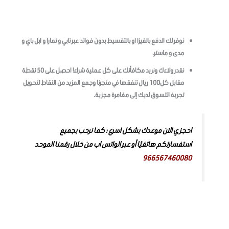
نوفر لك الدفع بالفيزا او بالتقسيط بدون فوائد عبر تابي و تمارا و ابل باي و
مدى و ماستر.
نقدر ولاءك ونريد مكافأتك على كل عملية شراء! احصل على 50 نقطة
مقابل كل100 ريال تنفقها في متجرنا وجمع المزيد من النقاط لتحويل
تجربة التسوق لديك إلى مغامرة مجزية.
احجزي الان موعدك بشكل اسرع ؛ كما نرحب بجميع
استفسارتكم هاتفيًا أو عبر الواتس اب من خلال رقمنا الموحد
966567460080