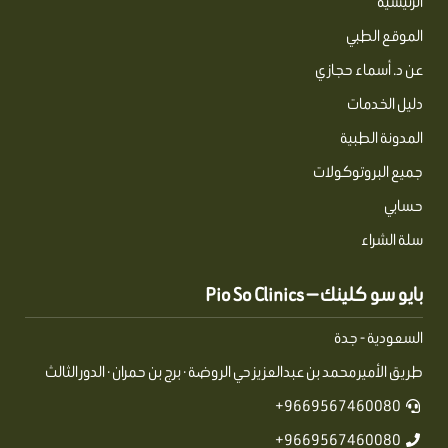
الرئيسية
الموقع الطبي
عن د. أسماء حجازي
دليل الخدمات
المدونة الطبية
جميع البروتوكولات
حسابي
سلة الشراء
بايو سو كلينك — Pio So Clinics
السعودية - جدة
طريق الأمير محمد بن عبدالعزيز حي الروضة · برج بن حمران · الدور الثالث
9669567460080+
9669567460080+