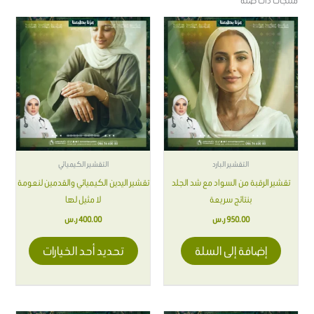
منتجات ذات صلة
هناك
العديد
من
الأشكال
المختلفة
لهذا
المنتج.
يمكن
اختيار
التقشير البارد
التقشير الكيميائي
الخيارات
تقشير الرقبة من السواد مع شد الجلد
تقشير اليدين الكيميائي والقدمين لنعومة
على
بنتائج سريعة
لا مثيل لها
صفحة
950.00
ر.س
400.00
ر.س
المنتج
إضافة إلى السلة
تحديد أحد الخيارات