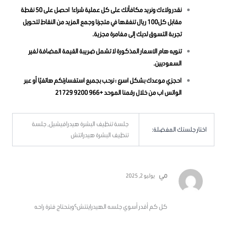
نقدر ولاءك ونريد مكافأتك على كل عملية شراء! احصل على 50 نقطة
مقابل كل100 ريال تنفقها في متجرنا وجمع المزيد من النقاط لتحويل
تجربة التسوق لديك إلى مغامرة مجزية.
تنويه هام الاسعار المذكورة لا تشمل ضريبة القيمة المضافة لغير
السعوديين.
احجزي موعدك بشكل اسرع ؛ نرحب بجميع استفسارتكم هاتفيًا أو عبر
الواتس اب من خلال رقمنا الموحد
+966 9200 21729
جلسة تنظيف البشرة هيدرافيشيل, جلسة
اختار جلستك المفضلة:
تنظيف البشرة هيدراتتش
مي
يوليو 2, 2025
تم التقييم
5
كل كم أقدر أسوي جلسه الهيدرايتتش؟وبتحتاج فترة راحه
من 5