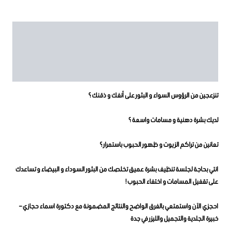
الوصف
معلومات إضافية
مراجعات (2)
تنزعجين من الرؤوس السواء و البثور على أنفك و ذقنك ؟
لديك بشرة دهنية و مسامات واسعة ؟
تعانين من تراكم الزيوت و ظهور الحبوب باستمرار ؟
انتي بحاجة لجلسة تنظيف بشرة عميق تخلصك من البثور السوداء و البيضاء و تساعدك
على تقفيل المسامات و اختفاء الحبوب !
احجزي الآن واستمتعي بالفرق الواضح والنتائج المضمونة مع دكتورة اسماء حجازي –
خبيرة الجلدية والتجميل والليزر في جدة