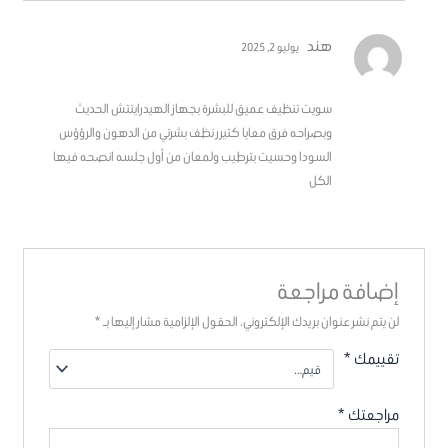
هند
يوليو 2, 2025
تم التقييم
5
سويت تنظيف عميق للبشرة بجهاز الهيدرايتتش الحديث
من 5
وبصراحه فرق معايا كتيرر نظف بشرتي من الدهون والرؤؤس
السودا وحسيت بترطيب ولمعان من أول جلسه انصحه فيها
الكل
إضافة مراجعة
لن يتم نشر عنوان بريدك الإلكتروني.
الحقول الإلزامية مشار إليها بـ
*
تقييمك
*
مراجعتك
*