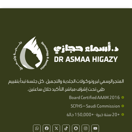
المتجر الرسمي لبروتوكولات الجلدية والتجميل. كل جلسة تبدأ بتقييم
طبي تحت إشراف مباشر. التأكيد خلال ساعتين.
Board Certified AAAM 2016
SCFHS — Saudi Commission
+20 سنة خبرة · +150,000 حالة
W
F
X
T
S
I
Y
h
a
-
i
n
n
o