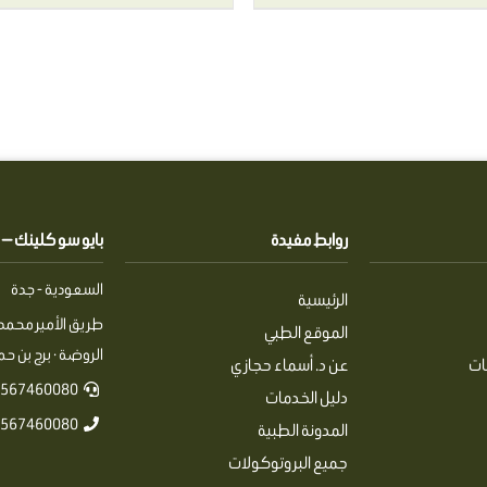
روابط مفيدة
بايو سو كلينك — Pio So Clinics
السعودية - جدة
الرئيسية
طريق الأمير محمد 
الموقع الطبي
الروضة · برج بن حمرا
ات
عن د. أسماء حجازي
567460080+
دليل الخدمات
567460080+
المدونة الطبية
جميع البروتوكولات