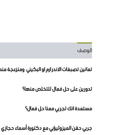
الوصف
مراجعات (6)
تعانين تصبغات الاندر ارم او البكيني ومنزعجة من
تدورين على حل فعال للتخلص منها؟
مستعدة انك تجربي معنا حل فعال؟
جربي حقن الميزوثيرابي مع دكتورة أسماء حجازي 