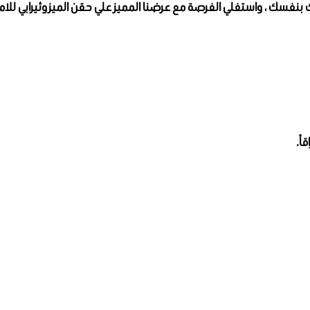
 بنفسك ، واستغلي الفرصة مع عرضنا المميز علي حقن الميزوثيرابي للام
ً.