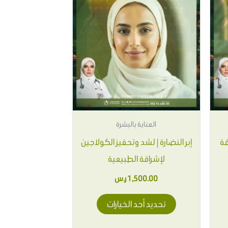
العديد
من
الأشكال
المختلفة
لهذا
المنتج.
يمكن
العناية بالبشرة
اختيار
قة
إبر النضارة | لشد وتحفيز الكولاجين
الخيارات
لإشراقة الطبيعية
على
صفحة
1,500.00
ر.س
المنتج
تحديد أحد الخيارات