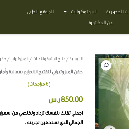
ات الحصرية
البروتوكولات
الموقع الطبي
عن الدكتورة
الرئيسية
/
علاج البشرة والندبات
/
الميزوثيرابي
/ حقن ا
حقن الميزوثيرابي لتفتيح الاندرارم بفعالية وأما
(
6
مراجعات)
6
تم التقييم بـ
850.00
ر.س
4.83
من 5
بناءً على
تقييم
عملاء
اجعلي ثقتك بنفسك تزداد وتخلصي من اسمرار ا
الجمالي الذي تستحقين تجربته .