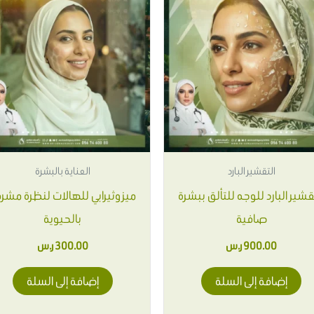
التقشير البارد
العناية بالبشرة
قشير البارد للوجه للتألق ببشرة
ميزوثيرابي للهالات لنظرة مشر
صافية
بالحيوية
900.00
ر.س
300.00
ر.س
إضافة إلى السلة
إضافة إلى السلة