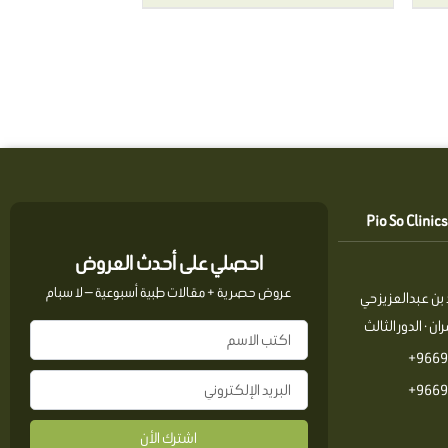
احصلي على أحدث العروض
عروض حصرية + مقالات طبية أسبوعية — لا سبام
بن عبدالعزيز حي
ن · الدور الثالث
9669
9669
اشترك الأن