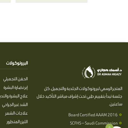
البروتوكولات
الحقن التجميلي
إبر نضارة البشرة
المتجر الرسمي لبروتوكولات الجلدية والتجميل. كل
علاج البشرة والندب
جلسة تبدأ بتقييم طبي تحت إشراف مباشر. التأكيد خلال
ساعتين.
الشد غير الجراحي
علاجات الشعر
Board Certified AAAM 2016
الليزر المتطور
SCFHS — Saudi Commission
0