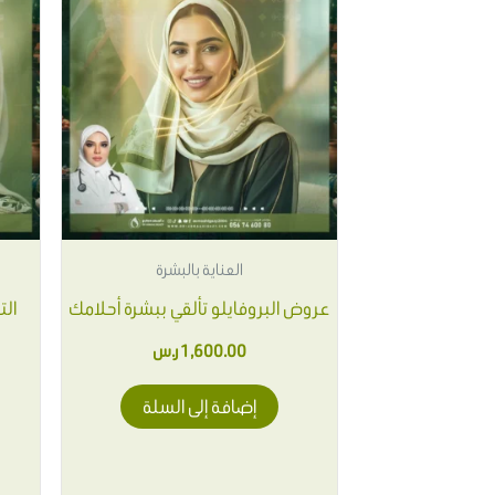
العناية بالبشرة
عروض البروفايلو تألقي ببشرة أحلامك
الت
1,600.00
ر.س
إضافة إلى السلة