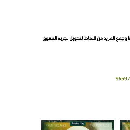
 احصل على 50 نقطة مقابل كل100 ريال تنفقها في متجرنا وجمع المزيد من النقاط لتحويل تجربة التسوق
هناك