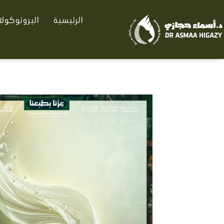
خطي
الرئيسية
البروتوكول
لى
لمحتوى
كمية
حقن
الميزوثيرابي
لتفتيح
الاندرارم
بفعالية
وأمان