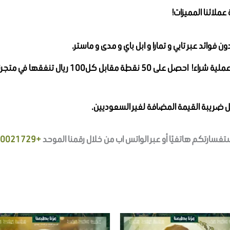
عملائنا المميزات!
ن فوائد عبر تابي و تمارا و ابل باي و مدى و ماستر.
قدر ولاءك ونريد مكافأتك على كل عملية شراء!
ل ضريبة القيمة المضافة لغير السعوديين.
ارتكم هاتفيًا أو عبر الواتس اب من خلال رقمنا الموحد
+966920021729