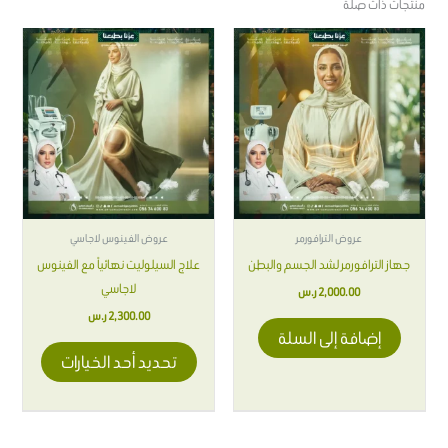
منتجات ذات صلة
هناك
العديد
من
الأشكال
المختلفة
لهذا
المنتج.
يمكن
اختيار
عروض الترافورمر
عروض الفينوس لاجاسي
الخيارات
جهاز الترافورمر لشد الجسم والبطن
علاج السيلوليت نهائياً مع الفينوس
على
لاجاسي
2,000.00
ر.س
صفحة
2,300.00
ر.س
المنتج
إضافة إلى السلة
تحديد أحد الخيارات