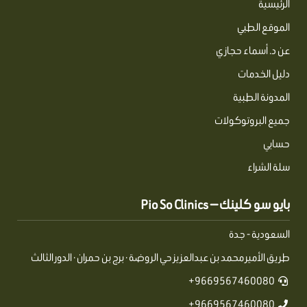
الرئيسية
الموقع الطبي
عن د. أسماء حجازي
دليل الخدمات
المدونة الطبية
جميع البروتوكولات
حسابي
سلة الشراء
بايو سو كلينك — Pio So Clinics
السعودية - جدة
طريق الأمير محمد بن عبدالعزيز حي الروضة · برج بن حمران · الدور الثالث
9669567460080+
9669567460080+