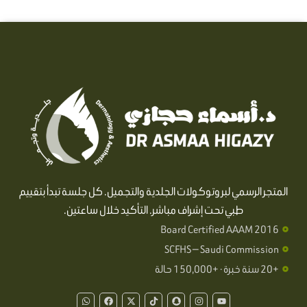
المتجر الرسمي لبروتوكولات الجلدية والتجميل. كل جلسة تبدأ بتقييم
طبي تحت إشراف مباشر. التأكيد خلال ساعتين.
Board Certified AAAM 2016
SCFHS — Saudi Commission
+20 سنة خبرة · +150,000 حالة
W
F
X
T
S
I
Y
h
a
-
i
n
n
o