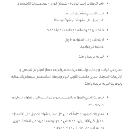
شد الترهلات (بعد الولادة – نقصان الوزن – بعد عمليات التكميم).
نحت الجسم وتشكيل القوام.
الحصول على بشرة أكثر إشراقًا وجمالًا.
نتائج سريعة وفعالة مع جلسات قليلة فقط.
لا يتطلب وقت استراحة طويل.
عملية غير جراحية.
تجربة مريحة وآمنة.
استرجعي انوثتك و جمالك واستمتعي بمظهر رائع مع جهاز الفينوس ليجاسي و
الانزيمات الحارقة. احجزي جلستك الأولى اليوم وفريقنا المتخصص سيهتم بكِ بعناية
ويوفر لكِ تجربة مريحة وآمنة.
نوفر لك الدفع بالفيزا او بالتقسيط بدون فوائد عبر تابي و تمارا و ابل باي و
مدى و ماستر.
نقدر ولاءك ونريد مكافأتك على كل عملية شراء! احصل على 50 نقطة
مقابل كل100 ريال تنفقها في متجرنا وجمع المزيد من النقاط لتحويل
تجربة التسوق لديك إلى مغامرة مجزية.