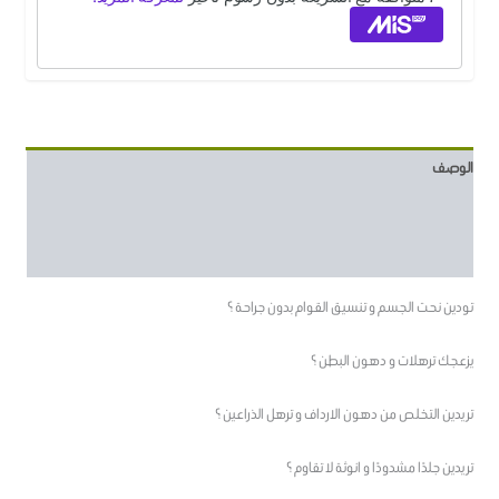
الوصف
معلومات إضافية
مراجعات (13)
تودين نحت الجسم و تنسيق القوام بدون جراحة ؟
يزعجك ترهلات و دهون البطن ؟
تريدين التخلص من دهون الارداف و ترهل الذراعين ؟
تريدين جلدًا مشدودًا و انوثة لا تقاوم ؟