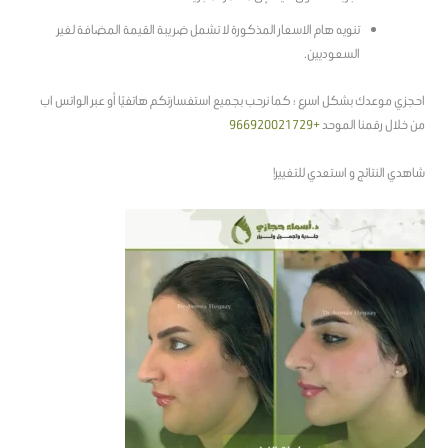
تنويه هام الاسعار المذكورة لا تشمل ضريبة القيمة المضافة لغير
السعوديين.
احجزي موعدك بشكل اسرع ؛ كما نرحب بجميع استفسارتكم هاتفيًا أو عبر الواتس اب
من خلال رقمنا الموحد
+966920021729
شاهدي النتائج و استعدي للتغيير!