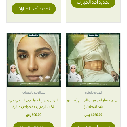
تحديد أحد الخيارات
تحديد أحد الخيارات
هناك
العديد
من
الأشكال
المختلفة
لهذا
المنتج.
يمكن
اختيار
العناية بالبشرة
شد الوجه بالتقنيات
الخيارات
عروض جهاز المورفيس للجسم ( نحت و
الترافورمر رفع الحواجب _ احصلي علي
على
شد الترهلات )
الكات آيز مع رفعة حواجب مثالية
صفحة
1,050.00
ر.س
500.00
ر.س
المنتج