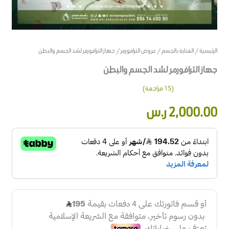
الرئيسية
/
العناية بالجسم
/
عروض الترافورمر
/ جهاز الترافورمر لشد الجسم والبطن
جهاز الترافورمر لشد الجسم والبطن
(
15
مراجعة)
15
تم التقييم
2,000.00
ر.س
بـ
3.93
من
5 بناءً
على تقييم
عميل