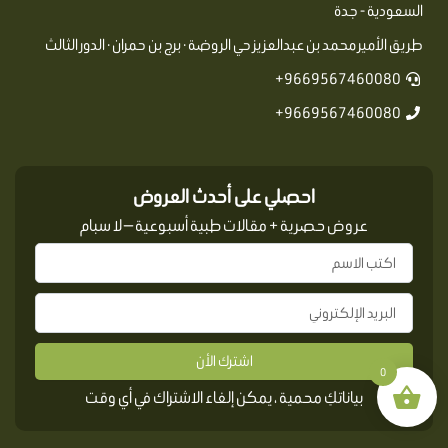
السعودية - جدة
طريق الأمير محمد بن عبدالعزيز حي الروضة · برج بن حمران · الدور الثالث
9669567460080+
9669567460080+
احصلي على أحدث العروض
عروض حصرية + مقالات طبية أسبوعية — لا سبام
اشترك الأن
0
بياناتكِ محمية ، يمكن إلغاء الاشتراك في أي وقت