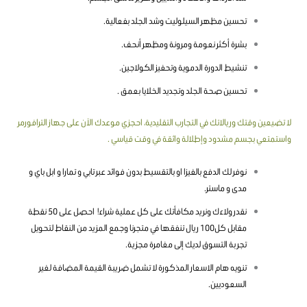
تحسين مظهر السيلوليت وشد الجلد بفعالية.
بشرة أكثر نعومة ومرونة ومظهر أنحف.
تنشيط الدورة الدموية وتحفيز الكولاجين.
تحسين صحة الجلد وتجديد الخلايا بعمق .
لا تضيعين وقتك وريالاتك في التجارب التقليدية، احجزي موعدك الآن على جهاز الترافورمر
واستمتعي بجسم مشدود وإطلالة واثقة في وقت قياسي .
نوفر لك الدفع بالفيزا او بالتقسيط بدون فوائد عبر تابي و تمارا و ابل باي و
مدى و ماستر.
نقدر ولاءك ونريد مكافأتك على كل عملية شراء! احصل على 50 نقطة
مقابل كل100 ريال تنفقها في متجرنا وجمع المزيد من النقاط لتحويل
تجربة التسوق لديك إلى مغامرة مجزية.
تنويه هام الاسعار المذكورة لا تشمل ضريبة القيمة المضافة لغير
السعوديين.