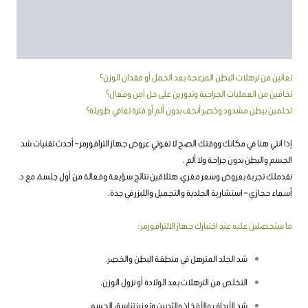
معلومات إضافية
مراجعات (15)
تعانين من ترهلات البطن المزعجة بعد الحمل أو فقدان الوزن؟
تخافين من العمليات الجراحية وتدورين على حل آمن وفعال؟
تحلمين ببطن مشدود وخصر أنحف بدون ألم أو فترة تعافي طويلة؟
إذا انتي هنا في مكانك ووقتك الصح لا تفوتي عروض جهاز الترافورمر – أحدث تقنيات شد
الجسم والبطن بدون جراحة ولا ألم .
نقدملك تجربة بعروض وسعر مغري، هتلاقين نتائج سؤيعة وفعالة من أول جلسة، مع د.
أسماء حجازي – استشارية الجلدية والتجميل والليزر في جدة.
ما ستحصلين عليه عند اختيارك جهاز الالترافورمر :
شد الجلد المترهل في منطقة البطن والخصر.
التخلص من الترهلات بعد الولادة أو نزول الوزن.
شد الأرداف والأفخاذ والثديين وتعزيز تناسق الجسم.