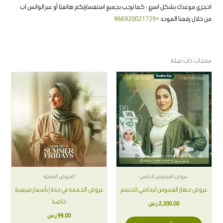
احجزي موعدك بشكل اسرع ؛ كما نرحب بجميع استفسارتكم هاتفيًا أو عبر الواتس اب
من خلال رقمنا الموحد
+966920021729
منتجات ذات صلة
هناك
هناك
العديد
العديد
من
من
الأشكال
الأشكال
المختلفة
المختلفة
لهذا
لهذا
المنتج.
المنتج.
يمكن
يمكن
اختيار
اختيار
عروض الفينوس لاجاسي
العروض المميزة
الخيارات
الخيارات
عروض جهاز الفينوس ليجاسي للجسم
عروض الجمعة في جدة | بأسعار صيفية
على
على
خاصة
2,200.00
ر.س
صفحة
صفحة
99.00
ر.س
المنتج
المنتج