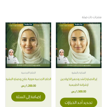
منتجات ذات صلة
هناك
العديد
من
الأشكال
المختلفة
لهذا
المنتج.
يمكن
اختيار
العناية بالبشرة
الخلايا الجذعية
الخيارات
إبر النضارة | لشد وتحفيز الكولاجين
الخلايا الجذعية Appe علاج ونضارة البشرة
على
لإشراقة الطبيعية
1,200.00
ر.س
صفحة
1,500.00
ر.س
المنتج
إضافة إلى السلة
تحديد أحد الخيارات