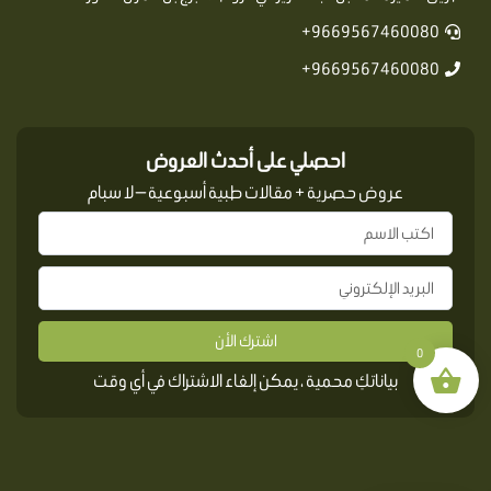
9669567460080+
9669567460080+
احصلي على أحدث العروض
عروض حصرية + مقالات طبية أسبوعية — لا سبام
اشترك الأن
0
بياناتكِ محمية ، يمكن إلغاء الاشتراك في أي وقت