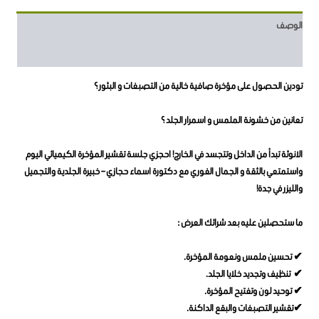
الوصف
مراجعات (0)
تودين الحصول على مؤخرة صافية خالية من التصبغات و البثور ؟
تعانين من خشونة الملمس و اسمرار الجلد ؟
الانوثة تبدأ من الداخل وتتجسد في الخارج! احجزي جلسة تقشير المؤخرة الكيميائي اليوم
واستمتعي بالثقة و الجمال الفوري مع دكتورة اسماء حجازي – خبيرة الجلدية والتجميل
والليزر في جدة!
ما ستحصلين عليه بعد شرائك العرض :
✔ تحسين ملمس ونعومة المؤخرة.
✔ تنظيف وتجديد خلايا الجلد.
✔ توحيد لون وتفتيح المؤخرة.
✔تقشير التصبغات والبقع الداكنة.