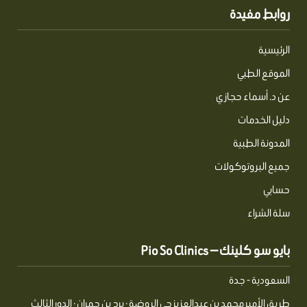
روابط مفيدة
الرئيسية
الموقع الطبي
عن د. أسماء حجازي
دليل الخدمات
المدونة الطبية
جميع البروتوكولات
حسابي
سلة الشراء
بايو سو كلينك — Pio So Clinics
السعودية - جدة
طريق الأمير محمد بن عبدالعزيز حي الروضة · برج بن حمران · الدور الثالث