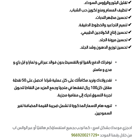
✔ تقليل البثور والرؤوس السوداء.
✔ تنظيف المسام ومنع تكوين حب الشباب.
✔ تحسين مظهر الندبات.
✔ تنعيم التجاعيد والخطوط الدقيقة.
✔ تحسين إنتاج الكولاجين الطبيعي.
✔ تحسين مرونة الجلد.
✔ تحسين توزيع الدهون وشد الجلد.
نوفر لك الدفع بالفيزا او بالتقسيط بدون فوائد عبر تابي و تمارا و ابل باي و
مدى و ماستر.
نقدر ولاءك ونريد مكافأتك على كل عملية شراء! احصل على 50 نقطة
مقابل كل100 ريال تنفقها في متجرنا وجمع المزيد من النقاط لتحويل
تجربة التسوق لديك إلى مغامرة مجزية.
تنويه هام الاسعار المذكورة لا تشمل ضريبة القيمة المضافة لغير
السعوديين.
احجزي موعدك بشكل اسرع ؛ كما نرحب بجميع استفسارتكم هاتفيًا أو عبر الواتس اب
من خلال رقمنا الموحد
+966920021729