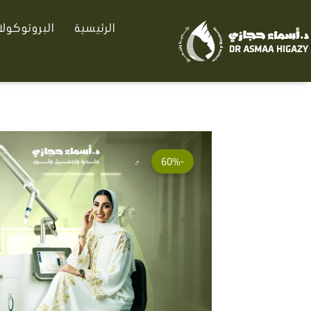
خطي
الرئيسية
البروتوكول
لى
لمحتوى
-60%