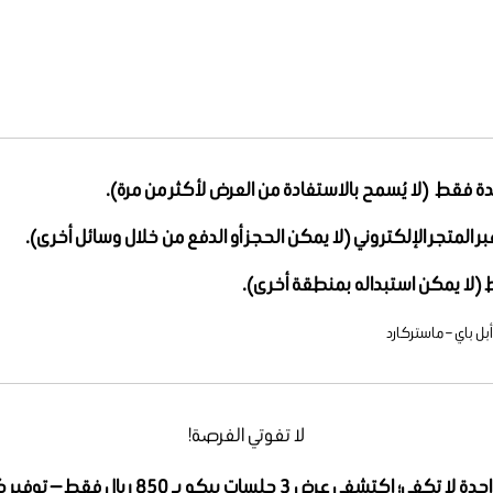
احدة فقط
(لا يُسمح بالاستفادة من العرض لأكثر من مرة).
ر المتجر الإلكتروني
(لا يمكن الحجز أو الدفع من خلال وسائل أخرى).
ط
(لا يمكن استبداله بمنطقة أخرى).
– أبل باي – ماستركارد
لا تفوتي الفرصة!
3 جلسات بيكو بـ 850 ريال فقط — توفير كبير وفرصة ما تتفوت!