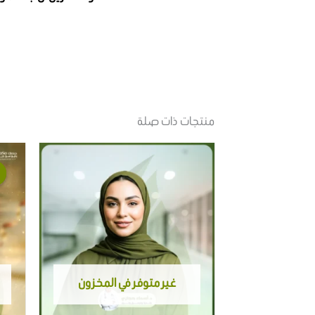
منتجات ذات صلة
هناك
العديد
من
الأشكال
المختلفة
لهذا
غير متوفر في المخزون
المنتج.