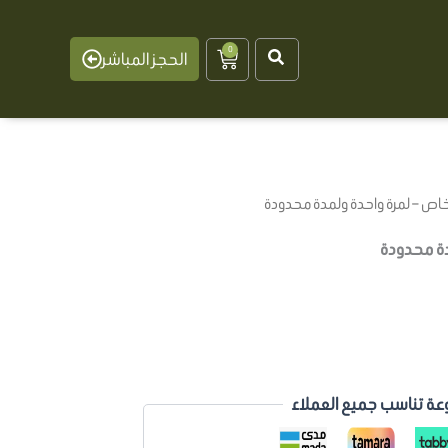
0
Cart
الحجز المباشر
خاص – لمرة واحدة ولمدة محدودة
دة محدودة
ي
ر.س.
عة تناسب جميع العملاء