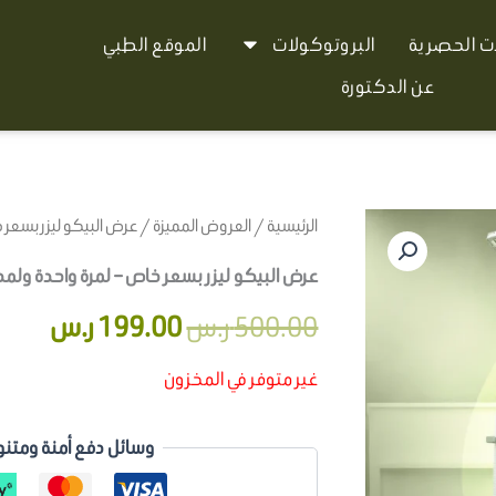
ات الحصرية
البروتوكولات
الموقع الطبي
عن الدكتورة
الرئيسية
/
العروض المميزة
/ عرض البيكو ليزر بسعر 
السعر
السعر
عرض البيكو ليزر بسعر خاص – لمرة واحدة ولم
الأصلي
الحال
500.00
ر.س
199.00
ر.س
هو:
هو:
غير متوفر في المخزون
500.00 ر.س.
199.00 
وسائل دفع أمنة ومتنو