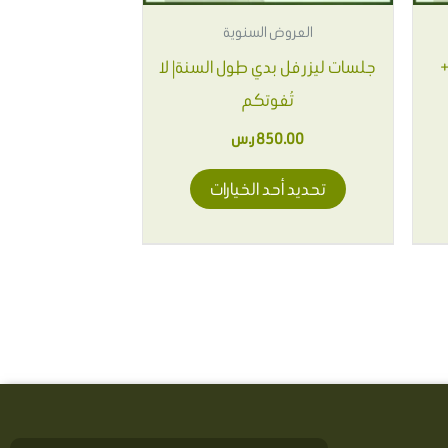
يمكن
العروض السنوية
اختيار
+
جلسات ليزر فل بدي طول السنة| لا
الخيارات
تُفوتكم
على
صفحة
850.00
ر.س
المنتج
تحديد أحد الخيارات