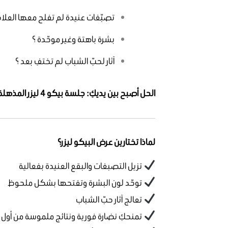
تصبّغات عنيدة لم تفلح معها العلاج
بشرة باهتة وغير موحّدة ؟
آثار لحبّ الشباب لم تختفِ بعد ؟
الحل أصبح بين يديكِ: جلسة بيكو 4 ليزر المذهلة بـ 199 ريال فقط !
لماذا تختارين عرض البيكو ليزر؟
تزيل التصبغات والبقع العنيدة بفعالية
توحّد لون البشرة وتفتحها بشكل ملحوظ
تعالج آثار حبّ الشباب
تمنحكِ نضارة فورية ونتائج ملموسة من أول