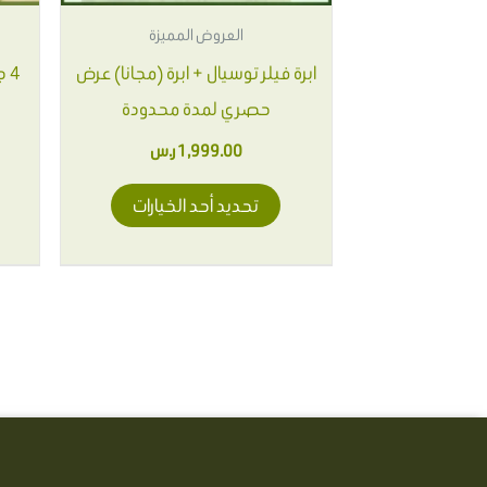
يمكن
العروض المميزة
اختيار
ابرة فيلر توسيال + ابرة (مجانا) عرض
الخيارات
4 
حصري لمدة محدودة
على
صفحة
1,999.00
ر.س
المنتج
تحديد أحد الخيارات