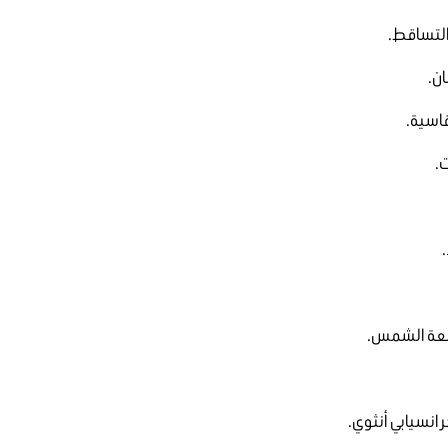
التساقط.
ن.
قاسية.
.
أشعة الشمس.
انسيابي أنثوي.