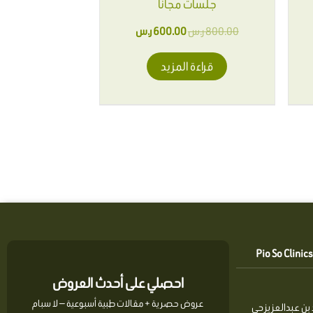
ى
جلسات مجاناً
حة
800.00
ر.س
600.00
ر.س
منتج
قراءة المزيد
احصلي على أحدث العروض
عروض حصرية + مقالات طبية أسبوعية — لا سبام
بن عبدالعزيز حي