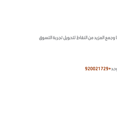
احصل على 50 نقطة مقابل كل100 ريال تنفقها في متجرنا وجمع المزيد من النقاط لتحويل تجربة التسوق
وحد
+920021729