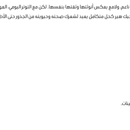
اعم، ولامع يعكس أنوثتها وثقتها بنفسها. لكن مع التوتر اليومي، العوا
جيك هير كحل متكامل يعيد لشعرك صحته وحيويته من الجذور حتى الأطرا
نات.