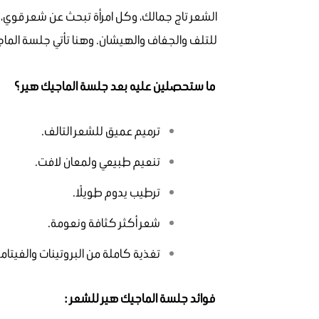
الشعر تاج جمالك، وكل امرأة تبحث عن شعر قوي، ن
للتلف والجفاف والهيشان. وهنا تأتي جلسة الما
ما ستحصلين عليه بعد جلسة الماجيك هير ؟
ترميم عميق للشعر التالف.
تنعيم طبيعي ولمعان لافت.
ترطيب يدوم طويلًا.
شعر أكثر كثافة ونعومة.
تغذية كاملة من البروتينات والفيتامي
فوائد جلسة الماجيك هير للشعر :