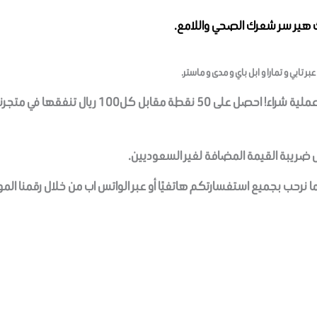
ك هير سر شعرك الصحي واللامع.
ر تابي و تمارا و ابل باي و مدى و ماستر.
نقدر ولاءك ونريد مكافأتك على كل عملية شراء! 
ل ضريبة القيمة المضافة لغير السعوديين.
نرحب بجميع استفسارتكم هاتفيًا أو عبر الواتس اب من خلال رقمنا الم