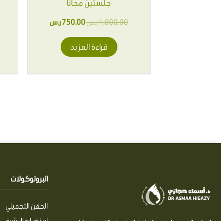
جلستين مجاناً
1,000.00
ر.س
750.00
ر.س
قراءة المزيد
البروتوكولات
الحقن التجميلي
إبر نضارة البشرة