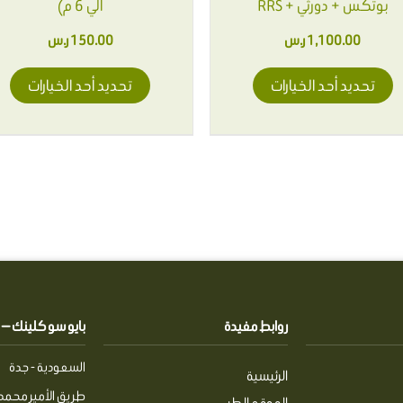
بوتكس + دورثي + RRS
على
الي 6 م)
عل
صفحة
صف
1,100.00
ر.س
150.00
ر.س
المنتج
ال
تحديد أحد الخيارات
تحديد أحد الخيارات
روابط مفيدة
بايو سو كلينك — Pio So Clinics
السعودية - جدة
الرئيسية
طريق الأمير محمد 
الموقع الطبي