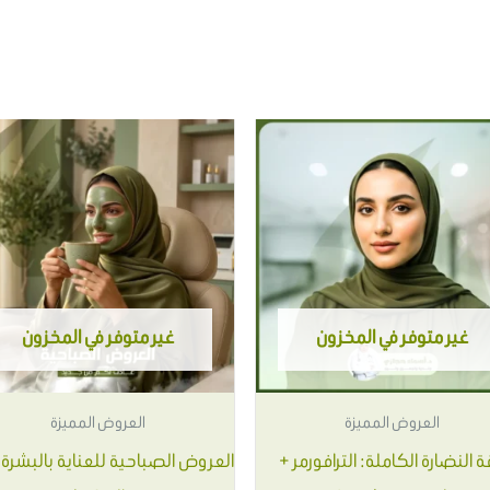
هناك
هن
العديد
ال
من
من
الأشكال
ال
المختلفة
ال
لهذا
له
غير متوفر في المخزون
غير متوفر في المخزون
المنتج.
ال
يمكن
يم
العروض المميزة
العروض المميزة
اختيار
اخت
ة النضارة الكاملة: الترافورمر +
الخيارات
ال