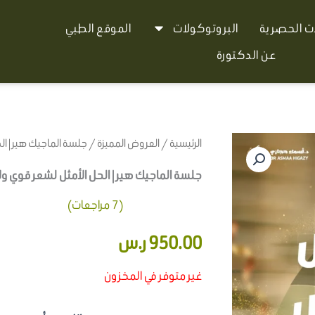
ات الحصرية
البروتوكولات
الموقع الطبي
عن الدكتورة
الرئيسية
/
العروض المميزة
/ جلسة الماجيك هير | ا
جلسة الماجيك هير | الحل الأمثل لشعر قوي 
(
7
مراجعات)
7
تم التقييم بـ
950.00
ر.س
4.43
من 5
بناءً على
تقييم
عملاء
غير متوفر في المخزون