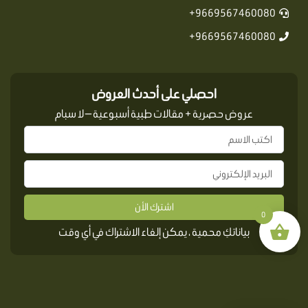
9669567460080+
9669567460080+
احصلي على أحدث العروض
عروض حصرية + مقالات طبية أسبوعية — لا سبام
اشترك الأن
0
بياناتكِ محمية ، يمكن إلغاء الاشتراك في أي وقت