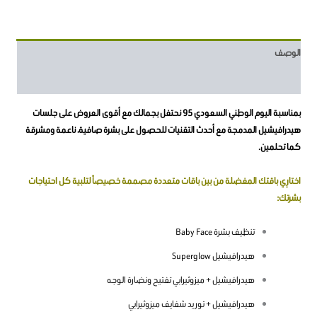
الوصف
مراجعات (0)
بمناسبة اليوم الوطني السعودي 95 نحتفل بجمالك مع أقوى العروض على جلسات
هيدرافيشيل المدمجة مع أحدث التقنيات للحصول على بشرة صافية، ناعمة ومشرقة
كما تحلمين.
اختارِي باقتك المفضلة من بين باقات متعددة مصممة خصيصاً لتلبية كل احتياجات
بشرتك:
تنظيف بشرة Baby Face
هيدرافيشيل Superglow
هيدرافيشيل + ميزوثيرابي تفتيح ونضارة الوجه
هيدرافيشيل + توريد شفايف ميزوثيرابي