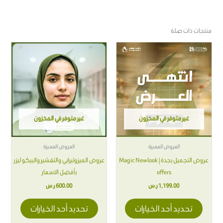
منتجات ذات صلة
هناك
هناك
العديد
العديد
من
من
الأشكال
الأشكال
المختلفة
المختلفة
لهذا
لهذا
غير متوفر في المخزون
غير متوفر في المخزون
المنتج.
المنتج.
يمكن
يمكن
اختيار
اختيار
العروض المميزة
العروض المميزة
الخيارات
الخيارات
عروض التجميل بجدة | Magic Newlook
عروض الميزوثيرابي والتقشير والبيكو ليزر
على
على
offers
بأفضل الاسعار
صفحة
صفحة
1,199.00
ر.س
600.00
ر.س
المنتج
المنتج
تحديد أحد الخيارات
تحديد أحد الخيارات