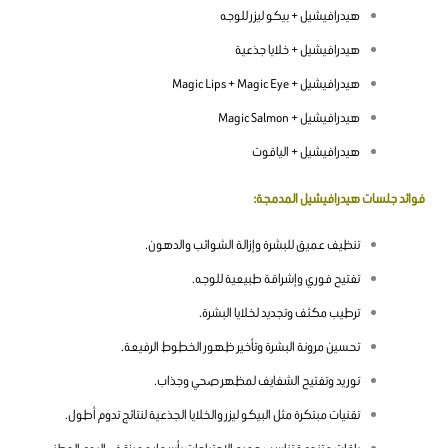
هيدرافيشيل + بيكو ليزر للوجه
هيدرافيشيل + خلايا جذعية
هيدرافيشيل + Magic Lips + Magic Eye
هيدرافيشيل + Magic Salmon
هيدرافيشيل + الياقوت
فوائد جلسات هيدرافيشيل المدمجة:
تنظيف عميق للبشرة وإزالة الشوائب والدهون.
تفتيح فوري وإشراقة طبيعية للوجه.
ترطيب مكثف وتجديد لخلايا البشرة.
تحسين مرونة البشرة وتأخير ظهور الخطوط الرفيعة.
توريد وتفتيح الشفايف لمظهر صحي وجذاب.
تقنيات مبتكرة مثل البيكو ليزر والخلايا الجذعية لنتائج تدوم أطول.