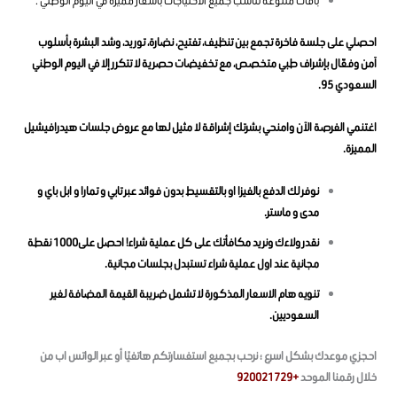
باقات متنوعة تناسب جميع الاحتياجات بأسعار مميزة في اليوم الوطني .
احصلي على جلسة فاخرة تجمع بين تنظيف، تفتيح، نضارة، توريد، وشد البشرة بأسلوب
آمن وفعّال بإشراف طبي متخصص، مع تخفيضات حصرية لا تتكرر إلا في اليوم الوطني
السعودي 95.
اغتنمي الفرصة الآن وامنحي بشرتك إشراقة لا مثيل لها مع عروض جلسات هيدرافيشيل
المميزة.
نوفر لك الدفع بالفيزا او بالتقسيط بدون فوائد عبر تابي و تمارا و ابل باي و
مدى و ماستر.
نقدر ولاءك ونريد مكافأتك على كل عملية شراء! احصل على1000 نقطة
مجانية عند اول عملية شراء تستبدل بجلسات مجانية.
تنويه هام الاسعار المذكورة لا تشمل ضريبة القيمة المضافة لغير
السعوديين.
احجزي موعدك بشكل اسرع ؛ نرحب بجميع استفسارتكم هاتفيًا أو عبر الواتس اب من
خلال رقمنا الموحد
+920021729