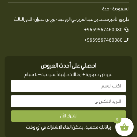
السعودية - جدة
طريق الأمير محمد بن عبدالعزيز حي الروضة · برج بن حمران · الدور الثالث
9669567460080+
9669567460080+
احصلي على أحدث العروض
عروض حصرية + مقالات طبية أسبوعية — لا سبام
اشترك الأن
0
بياناتكِ محمية ، يمكن إلغاء الاشتراك في أي وقت