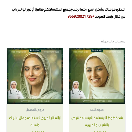
احجزي موعدك بشكل اسرع ؛ كما نرحب بجميع استفسارتكم هاتفيًا أو عبر الواتس اب
من خلال رقمنا الموحد
+966920021729
منتجات ذات صلة
خيوط الشد
عروض التجميل
شد خطوط الابتسامة | لابتسامة تنبض
ازالة آثار الحروق لاستعادة جمال بشرتك
بالشباب والحيوية
وثقتك