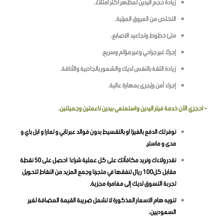
زيادة حجم اليدين لمظهر أكثر امتلاءً.
التخلص من العروق المرئية.
ملئ خطوط وتجاعيد الاصابع.
إجراءً غير جراحي وغير مؤلم وسريع.
زيادة الثقة بالنفس لديك والشعور بالجاذبية والأناقة.
إجراء آمن ويُجرى بمهارة عالية.
– احجزي الآن خدمة فيلر اليدين واستمتعي بيدين ناعمتين وجميلتين.
نوفر لك الدفع بالفيزا او بالتقسيط بدون فوائد عبر تابي و تمارا و ابل باي و
مدى و ماستر.
نقدر ولاءك ونريد مكافأتك على كل عملية شراء! احصل على 50 نقطة
مقابل كل100 ريال تنفقها في متجرنا وجمع المزيد من النقاط لتحويل
تجربة التسوق لديك إلى مغامرة مجزية.
تنويه هام الاسعار المذكورة لا تشمل ضريبة القيمة المضافة لغير
السعوديين.