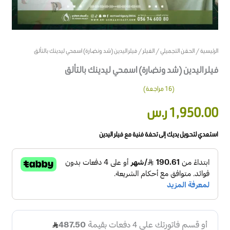
الرئيسية
/
الحقن التجميلي
/
الفيلر
/ فيلر اليدين (شد ونضارة) اسمحي ليدينك بالتألق
فيلر اليدين (شد ونضارة) اسمحي ليدينك بالتألق
(
16
مراجعة)
16
تم التقييم
1,950.00
ر.س
بـ
4.13
من
5 بناءً على
تقييم
عميل
استعدي لتحويل يديك إلى تحفة فنية مع فيلر اليدين