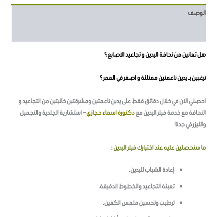
الوصف
مراجعات (16)
هل تعانين من نحافة اليدين و تجاعيد الاصابع ؟
ترغبين بـ يدين ناعمتين ممتلئة و اصغر في العمر ؟
احصلي الان في خلال دقائق فقط على يدين ناعمتين ومشرقتين خاليتين من التجاعيد و
النحافة مع خدمة فيلر اليدين مع
دكتورة اسماء حجازي
– استشارية الجلدية والتجميل
والليزر في جدة!
ما ستحصلين عليه عند اختيارك فيلر اليدين :
إعادة الشباب لليدين.
تعبئة التجاعيد والخطوط الدقيقة.
ترطيب وتحسين ملمس الكفين.