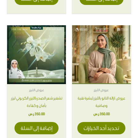
هناك
العديد
من
الأشكال
المختلفة
لهذا
المنتج.
يمكن
اختيار
عروض الليزر
عروض الليزر
الخيارات
عروض ازالة التاتو بالليزر لبشرة نقية
تشقير شعر الصدر بالليزر الكربوني ليزر
على
وصافية
بأمان وكفاءة
صفحة
350.00
ر.س
350.00
ر.س
المنتج
تحديد أحد الخيارات
إضافة إلى السلة