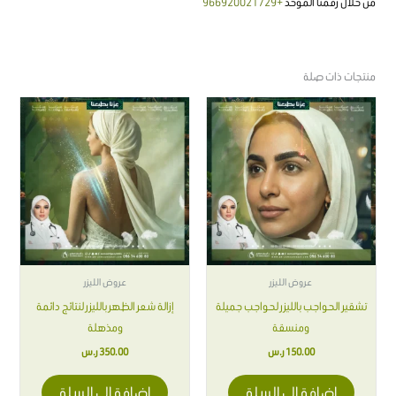
من خلال رقمنا الموحد
+966920021729
منتجات ذات صلة
عروض الليزر
عروض الليزر
تشقير الحواجب بالليزر لحواجب جميلة
إزالة شعر الظهر بالليزر لنتائج دائمة
ومنسقة
ومذهلة
150.00
ر.س
350.00
ر.س
إضافة إلى السلة
إضافة إلى السلة