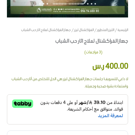
الرئيسية
/
الليزر المتطور
/
الفراكشنال ليزر
/ جهاز الفراكشنال لعلاج اثار حب الشباب
جهاز الفراكشنال لعلاج اثار حب الشباب
(
3
مراجعات)
3
تم
400.00
ر.س
التقييم بـ
3.67
من
5 بناءً
على
لا داعي للتسويف! جلسات جهاز الفراكشنال ليزر هي الحل للتخلص من آثار حب الشباب
تقييم
واستعادة بشرة صحية وجميلة.
عملاء