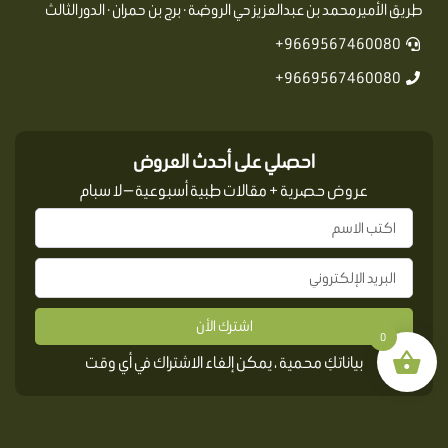
طريق الأمير محمد بن عبدالعزيز حي الروضة · برج بن حمران · الدور الثالث
9669567460080+
9669567460080+
احصلي على أحدث العروض
عروض حصرية + مقالات طبية أسبوعية — لا سبام
اشترك الأن
0
بياناتكِ محمية ، يمكن إلغاء الاشتراك في أي وقت