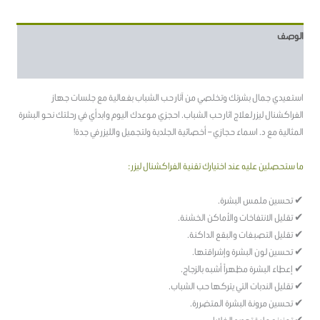
الوصف
مراجعات (3)
استعيدي جمال بشرتك وتخلصي من آثار حب الشباب بفعالية مع جلسات جهاز
الفراكشنال ليزر لعلاج اثار حب الشباب. احجزي موعدك اليوم وابدأي في رحلتك نحو البشرة
المثالية مع د. اسماء حجازي – أخصائية الجلدية ولتجميل والليزر في جدة!
ما ستحصلين عليه عند اختيارك تقنية الفراكشنال ليزر :
✔ تحسين ملمس البشرة.
✔ تقليل الانتفاخات والأماكن الخشنة.
✔ تقليل التصبغات والبقع الداكنة.
✔ تحسين لون البشرة وإشراقتها.
✔ إعطاء البشرة مظهراً أشبه بالزجاج.
✔ تقليل الندبات التي يتركها حب الشباب.
✔ تحسين مرونة البشرة المتضررة.