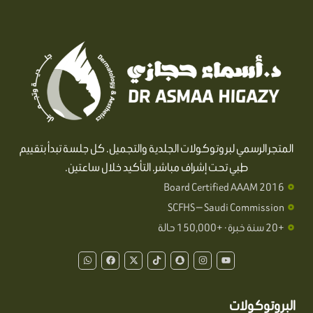
المتجر الرسمي لبروتوكولات الجلدية والتجميل. كل جلسة تبدأ بتقييم
طبي تحت إشراف مباشر. التأكيد خلال ساعتين.
Board Certified AAAM 2016
SCFHS — Saudi Commission
+20 سنة خبرة · +150,000 حالة
W
F
X
T
S
I
Y
h
a
-
i
n
n
o
a
c
t
k
a
s
u
t
e
w
t
p
t
t
s
b
i
o
c
a
u
a
o
t
k
h
g
b
البروتوكولات
p
o
t
a
r
e