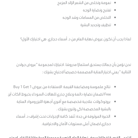
نعومة وتخلص من الشعر الزائد المزعج
تفتيح ونضارة الوجه
التخلص من المسامات وشد الوجه
تنظيف وتجديد البشرة
لماذا يجب أن تكون عروض نهاية العام من د. أسماء حجازي هي اختيارك الأول؟
نحن نؤمن بأن جمالك يستحق استثمارًا مدروسًا. اختيارك لمجموعة “عروض جولدن
الثنائية ” يعني اختيار العناية المصممة خصيصاً لاحتياج بشرتك :
نتائج ملموسة ومضاعفة القيمة: الاستفادة من عروض Buy 1 Get 1
Free لضمان نضارة دائمة وعلاج جذري للهالات السوداء بخيوط الكات آيز.
بروتوكولات علاجية مُخصصة مع أقوي أجهزة الليزر ومواد العناية
بالبشرة المخصصة لكي ولنوع بشرتك .
الخبرة الموثوقة في جدة: تُنَفذ كافة الإجراءات تحت إشراف د. أسماء
حجازي لضمان أعلى مستويات الأمان والاحترافية.
لا تدعي الفرصة تفوتك! عروض نهاية العام الذهبية محدودة المدة وقابلة للنفاد. احجزي