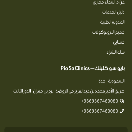
عن د. أسماء حجازي
دليل الخدمات
المدونة الطبية
جميع البروتوكولات
حسابي
سلة الشراء
بايو سو كلينك — Pio So Clinics
السعودية - جدة
طريق الأمير محمد بن عبدالعزيز حي الروضة · برج بن حمران · الدور الثالث
9669567460080+
9669567460080+