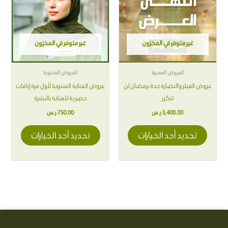
الأشكال
الأشكال
المختلفة
المختلفة
لهذا
لهذا
غير متوفر في المخزون
غير متوفر في المخزون
المنتج.
المنتج.
يمكن
يمكن
اختيار
اختيار
العروض المميزة
العروض السنوية
الخيارات
الخيارات
عروض الفيلر والنضارة جدة برمضان لن
عروض العناية السنوية لأول مرة |باقات
على
على
تتكرر
حصرية للعناية بالبشرة
صفحة
صفحة
3,400.00
ر.س
750.00
ر.س
المنتج
المنتج
تحديد أحد الخيارات
تحديد أحد الخيارات