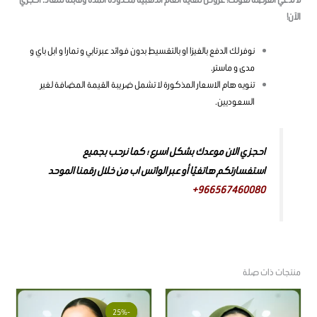
الآن!
نوفر لك الدفع بالفيزا او بالتقسيط بدون فوائد عبر تابي و تمارا و ابل باي و
مدى و ماستر.
تنويه هام الاسعار المذكورة لا تشمل ضريبة القيمة المضافة لغير
السعوديين.
احجزي الان موعدك بشكل اسرع ؛ كما نرحب بجميع
استفسارتكم هاتفيًا أو عبر الواتس اب من خلال رقمنا الموحد
966567460080+
منتجات ذات صلة
السعر
السعر
هناك
الأصلي
الحالي
-25%
-25%
العديد