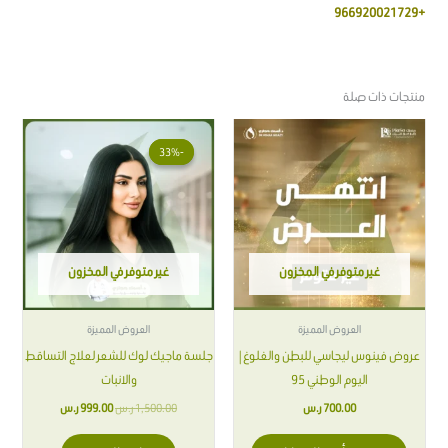
+966920021729
منتجات ذات صلة
السعر
السعر
هناك
الأصلي
الحالي
-33%
-33%
العديد
هو:
هو:
من
1,500.00 ر.س.
999.00 ر.س.
الأشكال
المختلفة
لهذا
غير متوفر في المخزون
غير متوفر في المخزون
المنتج.
يمكن
اختيار
العروض المميزة
العروض المميزة
الخيارات
عروض فينوس ليجاسي للبطن والغلوغ |
جلسة ماجيك لوك للشعر لعلاج التساقط
على
اليوم الوطني 95
والانبات
صفحة
700.00
ر.س
1,500.00
ر.س
999.00
ر.س
المنتج