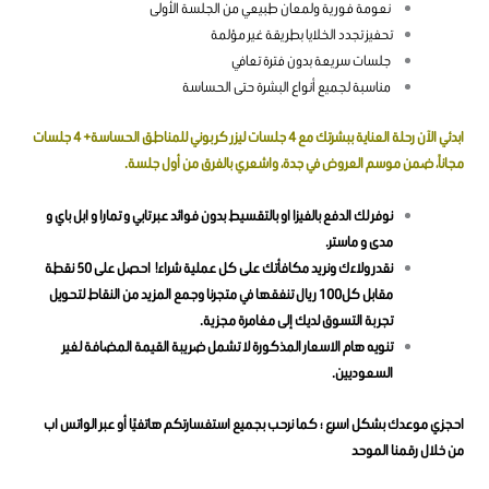
نعومة فورية ولمعان طبيعي من الجلسة الأولى
تحفيز تجدد الخلايا بطريقة غير مؤلمة
جلسات سريعة بدون فترة تعافي
مناسبة لجميع أنواع البشرة حتى الحساسة
ابدئي الآن رحلة العناية ببشرتك مع 4 جلسات ليزر كربوني للمناطق الحساسة+ 4 جلسات
مجاناً، ضمن موسم العروض في جدة، واشعري بالفرق من أول جلسة.
نوفر لك الدفع بالفيزا او بالتقسيط بدون فوائد عبر تابي و تمارا و ابل باي و
مدى و ماستر.
نقدر ولاءك ونريد مكافأتك على كل عملية شراء! احصل على 50 نقطة
مقابل كل100 ريال تنفقها في متجرنا وجمع المزيد من النقاط لتحويل
تجربة التسوق لديك إلى مغامرة مجزية.
تنويه هام الاسعار المذكورة لا تشمل ضريبة القيمة المضافة لغير
السعوديين.
احجزي موعدك بشكل اسرع ؛ كما نرحب بجميع استفسارتكم هاتفيًا أو عبر الواتس اب
من خلال رقمنا الموحد