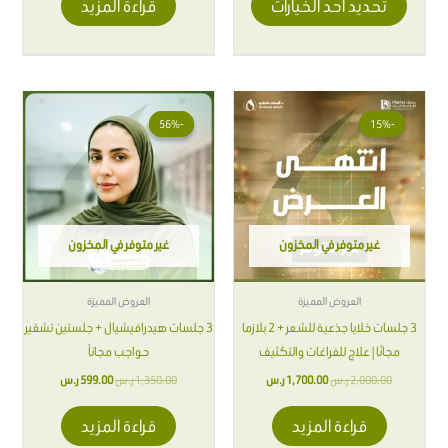
تحديد أحد الخيارات
قراءة المزيد
السعر
السعر
السعر
السعر
الأصلي
الحالي
الأصلي
الحالي
-56%
-56%
-15%
-15%
هو:
هو:
هو:
هو:
2,000.00 ر.س.
1,700.00 ر.س.
1,350.00 ر.س.
599.00 ر.س.
غير متوفر في المخزون
غير متوفر في المخزون
العروض المميزة
العروض المميزة
3 جلسات خلايا جذعية للشعر + 2 بلازما
3 جلسات هيدرافيشيال + جلستين تشقير
مجانًا | علاج للفراغات والتكثيف
حواجب مجاناً
2,000.00
ر.س
1,700.00
ر.س
1,350.00
ر.س
599.00
ر.س
قراءة المزيد
قراءة المزيد