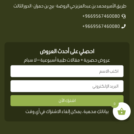
طريق الأمير محمد بن عبدالعزيز حي الروضة · برج بن حمران · الدور الثالث
9669567460080+
9669567460080+
احصلي على أحدث العروض
عروض حصرية + مقالات طبية أسبوعية — لا سبام
اشترك الأن
0
بياناتكِ محمية ، يمكن إلغاء الاشتراك في أي وقت