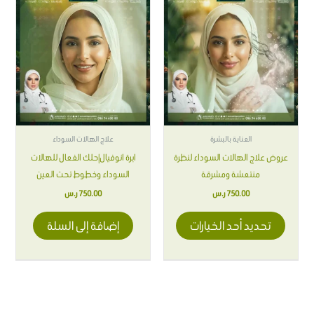
العديد
من
الأشكال
المختلفة
لهذا
المنتج.
يمكن
اختيار
العناية بالبشرة
علاج الهالات السوداء
الخيارات
عروض علاج الهالات السوداء لنظرة
ابرة انوفيال|حلك الفعال للهالات
على
منتعشة ومشرقة
السوداء وخطوط تحت العين
صفحة
750.00
ر.س
750.00
ر.س
المنتج
تحديد أحد الخيارات
إضافة إلى السلة