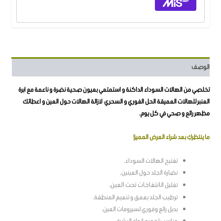
الوصف
تخلصي من الهالات السوداء الداكنة و استمتعي بعيون صحية نضرة و ناعمة مع ابرة
العنبر للهالات العميقة الحل الفوري و السحري لازالة الهالات حول العين و اعطائك
مظهر رائع و صحي في كل يوم.
ما ينتظركِ بعد شراء العرض المميز!
تفتيح الهالات السوداء.
نضارة الجلد حول العينين.
تقليل ال
انتفاخات تحت العين.
ترطيب الجلد بعمق و تنعيم المنطقة.
بديل رائع وفوري لسيرومات العين.
مناسب لجميع انواع البشرة.