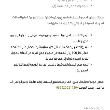
نتيجة واضحة من الحلسة الأولى.
عيونك عنوان الحب و الجمال؛استعيدي رونق و نضارة عينيك مع ابرة العنبر للهالات
السوداء العميقة و انطلقي بثقة و راحة لا مثيل لها.
نوفر لك الدفع بالفيزا او بالتقسيط بدون فوائد عبر تابي و تمارا و ابل باي و
مدى و ماستر.
نقدر ولاءك ونريد مكافأتك على كل عملية شراء! احصل على 50 نقطة
مقابل كل100 ريال تنفقها في متجرنا وجمع المزيد من النقاط لتحويل
تجربة التسوق لديك إلى مغامرة مجزية.
تنويه هام الاسعار المذكورة لا تشمل ضريبة القيمة المضافة لغير
السعودية .
احجزي موعدك بشكل اسرع ؛ كما نرحب بجميع استفسارتكم هاتفيًا أو عبر الواتس اب
من خلال رقمنا الموحد
+966920021729
منتجات ذات صلة