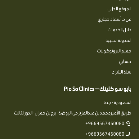
الموقع الطبي
عن د. أسماء حجازي
دليل الخدمات
المدونة الطبية
جميع البروتوكولات
حسابي
سلة الشراء
بايو سو كلينك — Pio So Clinics
السعودية - جدة
طريق الأمير محمد بن عبدالعزيز حي الروضة · برج بن حمران · الدور الثالث
9669567460080+
9669567460080+