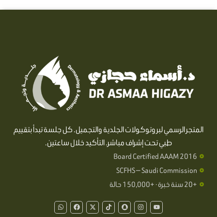
المتجر الرسمي لبروتوكولات الجلدية والتجميل. كل جلسة تبدأ بتقييم
طبي تحت إشراف مباشر. التأكيد خلال ساعتين.
Board Certified AAAM 2016
SCFHS — Saudi Commission
+20 سنة خبرة · +150,000 حالة
W
F
X
T
S
I
Y
h
a
-
i
n
n
o
a
c
t
k
a
s
u