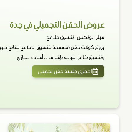
عروض الحقن التجميلي في جدة
فيلر · بوتكس · تنسيق ملامح
بروتوكولات حقن مصممة لتنسيق الملامح بنتائج طبيعي
وتنسيق كامل للوجه بإشراف د. أسماء حجازي.
احجزي جلسة حقن تجميلي