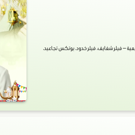
ة — فيلر شفايف، فيلر خدود، بوتكس تجاعيد،