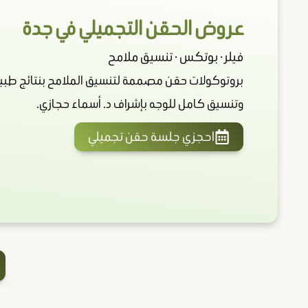
عروض الحقن التجميلي في جدة
فيلر · بوتكس · تنسيق ملامح
بروتوكولات حقن مصممة لتنسيق الملامح بنتائج طبيعي
وتنسيق كامل للوجه بإشراف د. أسماء حجازي.
احجزي جلسة حقن تجميلي