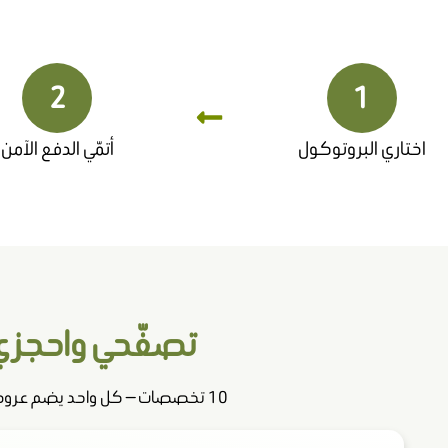
2
1
اختاري البروتوكول
أتمّي الدفع الآمن
تصفّحي واحجزي 
10 تخصصات — كل واحد يضم عروض جلسات وبروتوكولات مصممة لهدف علاجي محدد. اختاري التخصص واحجزي مباشرة.