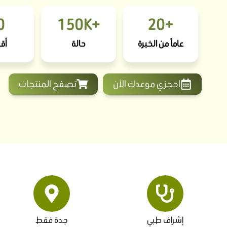
0
+150K
+20
عاماً من الخبرة
حالة
أق
احجزي موعدك الآن
تصفح المنتجات
إشراف طبي
جدة فقط