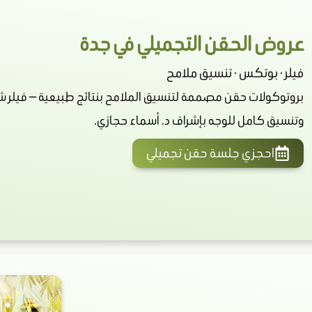
عروض الحقن التجميلي في جدة
فيلر · بوتكس · تنسيق ملامح
بروتوكولات حقن مصممة لتنسيق الملامح بنتائج طبيعية — فيلر شف
وتنسيق كامل للوجه بإشراف د. أسماء حجازي.
احجزي جلسة حقن تجميلي