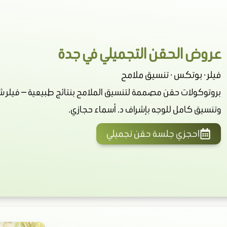
عروض الحقن التجميلي في جدة
فيلر · بوتكس · تنسيق ملامح
بروتوكولات حقن مصممة لتنسيق الملامح بنتائج طبيعية — فيلر شف
وتنسيق كامل للوجه بإشراف د. أسماء حجازي.
احجزي جلسة حقن تجميلي