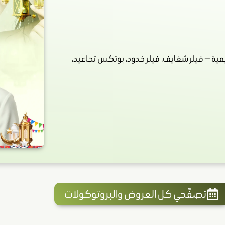
ة — فيلر شفايف، فيلر خدود، بوتكس تجاعيد،
تصفّحي كل العروض والبروتوكولات