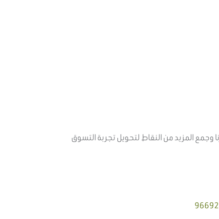
 احصل على 50 نقطة مقابل كل100 ريال تنفقها في متجرنا وجمع المزيد من النقاط لتحويل تجربة التسوق