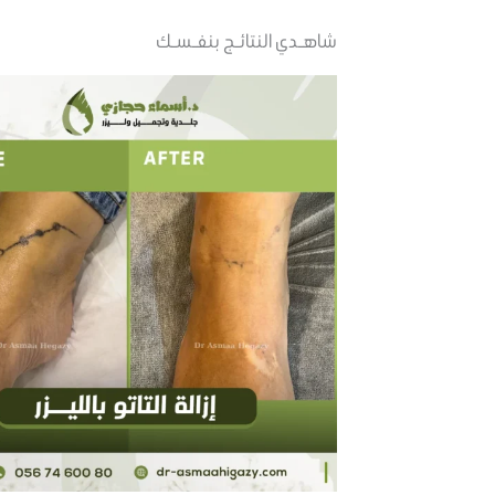
شاهـدي النتائـج بنفـسـك