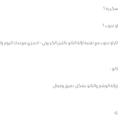
عسكرية ؟
او ندوب ؟
ار او ندوب مع تقنية ازالة التاتو بالليزر الكربوني – احجزي موعدك اليو
تو :
 لإزالة الوشم والتاتو بشكل دقيق وفعال.
ى.