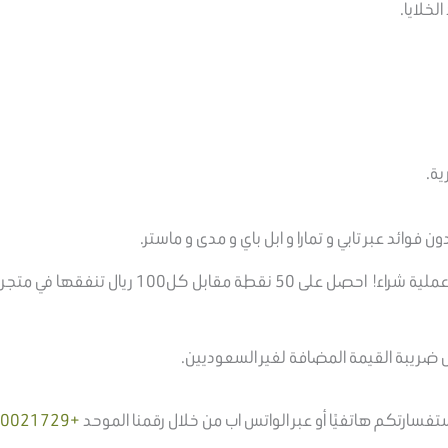
خلايا.
ية.
ن فوائد عبر تابي و تمارا و ابل باي و مدى و ماستر.
نقدر ولاءك ونريد مكافأتك على كل عملية شراء!
ل ضريبة القيمة المضافة لغير السعوديين.
ارتكم هاتفيًا أو عبر الواتس اب من خلال رقمنا الموحد
+966920021729