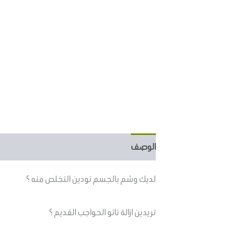
الوصف
معلومات إضافية
مراجعات (14)
لديك وشم بالجسم تودين التخلص منه ؟
تريدين ازالة تاتو الحواجب القديم ؟