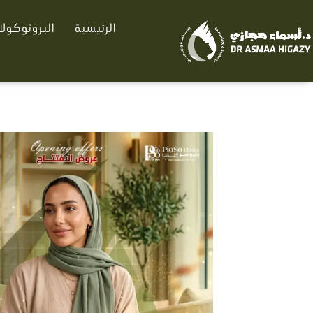
خطي
الرئيسية
البروتوكول
لى
لمحتوى
كمية
عروض
ازالة
التاتو
بالليزر
لبشرة
نقية
وصافية