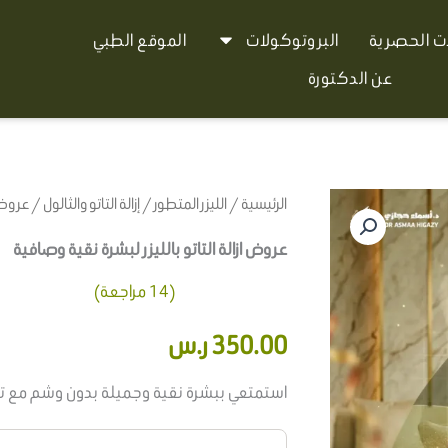
ات الحصرية
البروتوكولات
الموقع الطبي
عن الدكتورة
الرئيسية
/
الليزر المتطور
/
إزالة التاتو والثالول
/ عروض ا
عروض ازالة التاتو بالليزر لبشرة نقية وصافية
(
14
مراجعة)
14
تم التقييم بـ
350.00
ر.س
4.50
من 5
بناءً على
تقييم
عميل
استمتعي ببشرة نقية وجميلة بدون وشم مع تقنية 